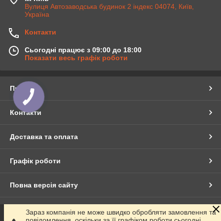
Вулиця Автозаводська будинок 2 індекс 04074, Київ,
Україна
Контакти
Сьогодні працює з 09:00 до 18:00
Показати весь графік роботи
Про нас
Контакти
Доставка та оплата
Графік роботи
Повна версія сайту
Сайт створено на маркетплейсі
Prom.ua
Зараз компанія не може швидко обробляти замовлення та
повідомлення, оскільки за її графіком роботи сьогодні