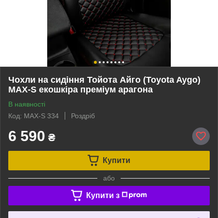
Чохли на сидіння Тойота Айго (Toyota Aygo)
MAX-S екошкіра преміум арагона
В наявності
Код: MAX-S 334
Роздріб
6 590
₴
Купити
або
Купити з