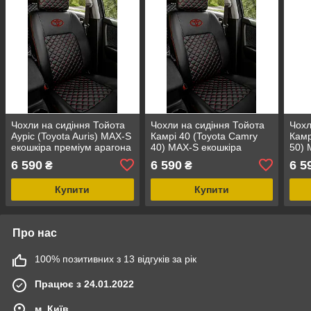
Чохли на сидіння Тойота
Чохли на сидіння Тойота
Чохл
Ауріс (Toyota Auris) MAX-S
Камрі 40 (Toyota Camry
Камр
екошкіра преміум арагона
40) MAX-S екошкіра
50) 
преміум арагона
прем
6 590
6 590
6 5
₴
₴
Купити
Купити
Про нас
100% позитивних з 13 відгуків за рік
Працює з 24.01.2022
м. Київ