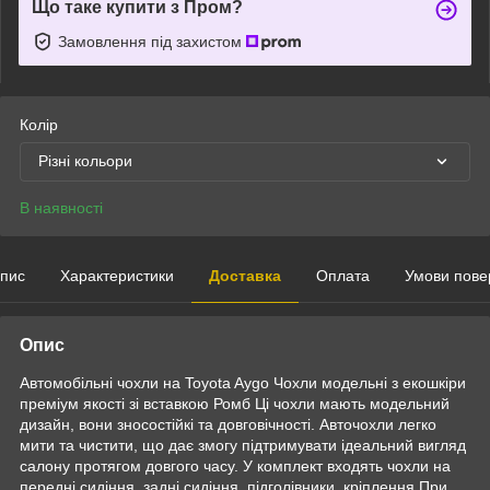
Що таке купити з Пром?
Замовлення під захистом
Колір
Різні кольори
В наявності
пис
Характеристики
Доставка
Оплата
Умови пове
Опис
Автомобільні чохли на Toyota Aygo Чохли модельні з екошкіри
преміум якості зі вставкою Ромб Ці чохли мають модельний
дизайн, вони зносостійкі та довговічності. Авточохли легко
мити та чистити, що дає змогу підтримувати ідеальний вигляд
салону протягом довгого часу. У комплект входять чохли на
передні сидіння, задні сидіння, підголівники, кріплення При