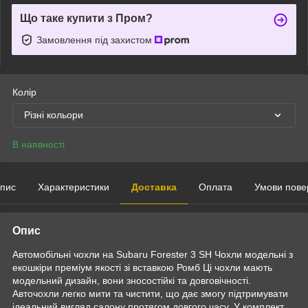
Що таке купити з Пром?
Замовлення під захистом
Колір
Різні кольори
В наявності
пис
Характеристики
Доставка
Оплата
Умови пове
Опис
Автомобільні чохли на Subaru Forester 3 SH Чохли модельні з
екошкіри преміум якості зі вставкою Ромб Ці чохли мають
модельний дизайн, вони зносостійкі та довговічності.
Авточохли легко мити та чистити, що дає змогу підтримувати
ідеальний вигляд салону протягом довгого часу. У комплект