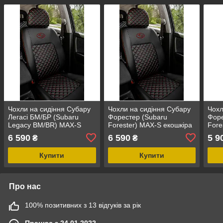
Чохли на сидіння Субару
Чохли на сидіння Субару
Чохл
Легасі БМ/БР (Subaru
Форестер (Subaru
Форе
Legacy BM/BR) MAX-S
Forester) MAX-S екошкіра
Fore
екошкіра преміум арагона
преміум арагона
комб
6 590
6 590
5 9
₴
₴
альк
Купити
Купити
Про нас
100% позитивних з 13 відгуків за рік
Працює з 24.01.2022