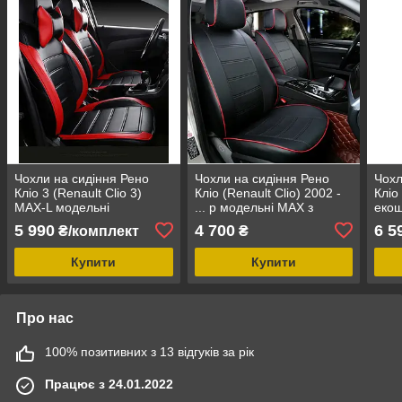
Чохли на сидіння Рено
Чохли на сидіння Рено
Чохл
Кліо 3 (Renault Clio 3)
Кліо (Renault Clio) 2002 -
Кліо
MAX-L модельні
... р модельні MAX з
екош
авточохли екошкіра
екошкіри
5 990
4 700
6 5
₴/комплект
₴
арігона
Купити
Купити
Про нас
100% позитивних з 13 відгуків за рік
Працює з 24.01.2022