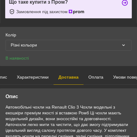
Що таке купити з Пром?
Замовлення під захистом
Колір
Різні кольори
В наявності
пис
Характеристики
Доставка
Оплата
Умови пове
Опис
Автомобільні чохли на Renault Clio 3 Чохли модельні з
екошкіри преміум якості зі вставкою Ромб Ці чохли мають
модельний дизайн, вони зносостійкі та довговічності.
Авточохли легко мити та чистити, що дає змогу підтримувати
ідеальний вигляд салону протягом довгого часу. У комплект
входять чохли на передні сидіння, задні сидіння, підголівники,