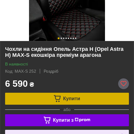
Чохли на сидіння Опель Астра H (Opel Astra
H) MAX-S екошкіра преміум арагона
В наявності
Код: MAX-S 252
Роздріб
6 590
₴
Купити
або
Купити з