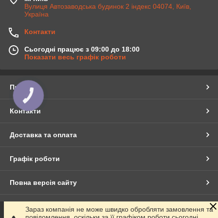
Вулиця Автозаводська будинок 2 індекс 04074, Київ,
Україна
Контакти
Сьогодні працює з 09:00 до 18:00
Показати весь графік роботи
Про нас
КНОПКА
ЗВ'ЯЗКУ
Контакти
Доставка та оплата
Графік роботи
Повна версія сайту
Сайт створено на маркетплейсі
Prom.ua
Зараз компанія не може швидко обробляти замовлення та
повідомлення, оскільки за її графіком роботи сьогодні