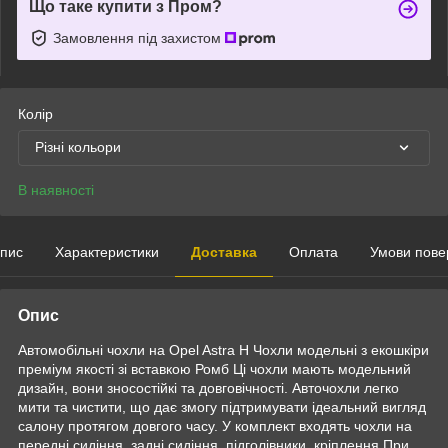
Що таке купити з Пром?
Замовлення під захистом
Колір
Різні кольори
В наявності
пис
Характеристики
Доставка
Оплата
Умови пове
Опис
Автомобільні чохли на Opel Astra H Чохли модельні з екошкіри
преміум якості зі вставкою Ромб Ці чохли мають модельний
дизайн, вони зносостійкі та довговічності. Авточохли легко
мити та чистити, що дає змогу підтримувати ідеальний вигляд
салону протягом довгого часу. У комплект входять чохли на
передні сидіння, задні сидіння, підголівники, кріплення При