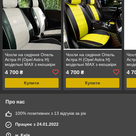
Чохли на сидіння Опель
Чохли на сидіння Опель
Чохл
Астра Н (Opel Astra H)
Астра Н (Opel Astra H)
Астр
модельні MAX з екошкіри
модельні MAX з екошкіри
моде
Чорно-білий
Чорно-жовтий
Чорн
4 700
4 700
4 7
₴
₴
Купити
Купити
Про нас
100% позитивних з 13 відгуків за рік
Працює з 24.01.2022
м. Київ