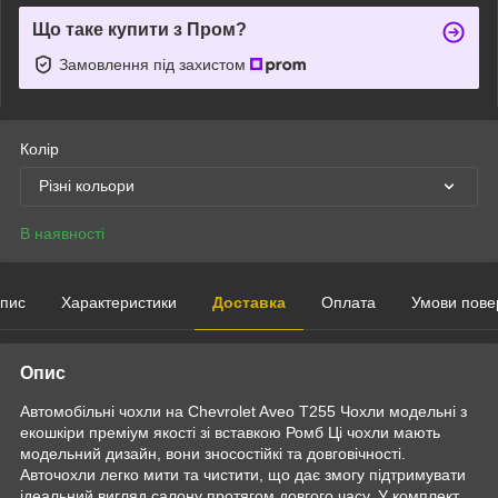
Що таке купити з Пром?
Замовлення під захистом
Колір
Різні кольори
В наявності
пис
Характеристики
Доставка
Оплата
Умови пове
Опис
Автомобільні чохли на Chevrolet Aveo Т255 Чохли модельні з
екошкіри преміум якості зі вставкою Ромб Ці чохли мають
модельний дизайн, вони зносостійкі та довговічності.
Авточохли легко мити та чистити, що дає змогу підтримувати
ідеальний вигляд салону протягом довгого часу. У комплект