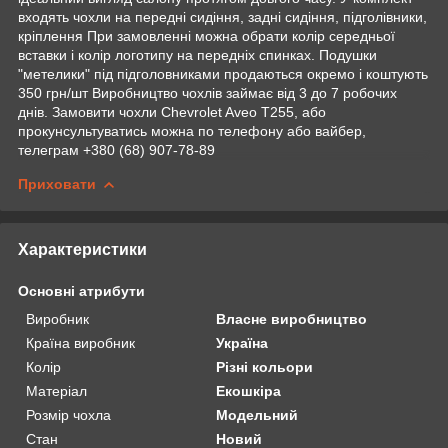
входять чохли на передні сидіння, задні сидіння, підголівники,
кріплення При замовленні можна обрати колір середньої
вставки і колір логотипу на передніх спинках. Подушки
"метелики" під підголовниками продаються окремо і коштують
350 грн/шт Виробництво чохлів займає від 3 до 7 робочих
днів. Замовити чохли Chevrolet Aveo Т255, або
прокунсультуватись можна по телефону або вайбер,
телеграм +380 (68) 907-78-89
Приховати
Характеристики
Основні атрибути
Виробник
Власне виробництво
Країна виробник
Україна
Колір
Різні кольори
Матеріал
Екошкіра
Розмір чохла
Модельний
Стан
Новий