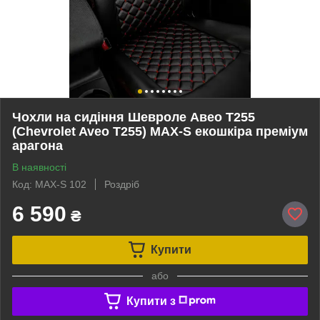
Чохли на сидіння Шевроле Авео Т255
(Chevrolet Aveo Т255) MAX-S екошкіра преміум
арагона
В наявності
Код: MAX-S 102
Роздріб
6 590
₴
Купити
або
Купити з