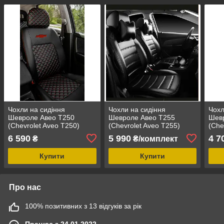
Чохли на сидіння
Чохли на сидіння
Чохл
Шевроле Авео Т250
Шевроле Авео Т255
Шев
(Chevrolet Aveo Т250)
(Chevrolet Aveo T255)
(Che
MAX-S екошкіра преміум
модельні MAX-L з
моде
6 590
5 990
4 7
₴
₴/комплект
арагона
екошкіри
Чорн
Купити
Купити
Про нас
100% позитивних з 13 відгуків за рік
Працює з 24.01.2022