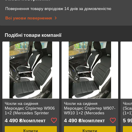
Повернення товару впродовж 14 днів за домовленістю
Всі умови повернення
Подібні товари компанії
Чохли на сидіння
Чохли на сидіння
Чохл
Мерседес Спрінтер W906
Мерседес Спрінтер W907-
(Sca
1+2 (Mercedes Sprinter
W910 1+2 (Mercedes
(1+1
W906 1+2) MAX-L
Sprinter 1+2) MAX-L
ариг
4 490
4 490
5 9
₴/комплект
₴/комплект
модельні авточохли
модельні авточохли
екошкіра арігона
екошкіра арігона
Купити
Купити