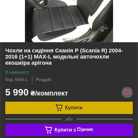
Чохли на сидіння Сканія Р (Scania R) 2004-
2016 (1+1) MAX-L модельні авточохли
екошкіра арігона
В наявності
Код: MAX-L
Роздріб
5 990
₴/комплект
Купити
або
Купити з