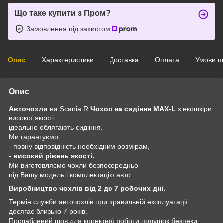
Що таке купити з Пром?
Замовлення під захистом
Опис
Характеристики
Доставка
Оплата
Умови п
Опис
Авточохли
на
Scania R
Чохол на сидіння MAX-L
з екошкіри
високої якості
ідеально облягають сидіння.
Ми гарантуємо:
- повну відповідність необхідним розмірам,
-
високий рівень якості.
Ми виготовляємо чохли безпосередньо
під Вашу модель і комплектацію авто.
Виробництво чохлів від 2 до 7 робочих дні.
Термін служби авточохлів при правильній експлуатації
досягає близько 7 років.
Послаблений шов для коректної роботи подушок безпеки.