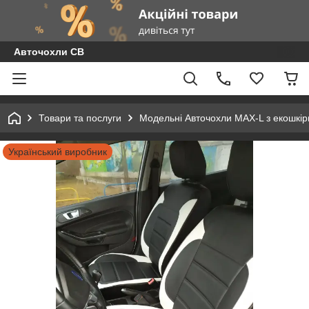
Авточохли СВ
Товари та послуги
Модельні Авточохли MAX-L з екошкір
Український виробник