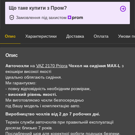
Що таке купити з Пром?
Замовлення під захистом
Опис
Характеристики
Доставка
Оплата
Умови п
Опис
Авточохли
на
VAZ 2170 Priora
Чохол на сидіння MAX-L
з
екошкіри високої якості
ідеально облягають сидіння.
Ми гарантуємо:
- повну відповідність необхідним розмірам,
-
високий рівень якості.
Ми виготовляємо чохли безпосередньо
під Вашу модель і комплектацію авто.
Виробництво чохлів від 2 до 7 робочих дні.
Термін служби авточохлів при правильній експлуатації
досягає близько 7 років.
Послаблений шов для коректної роботи подушок безпеки.