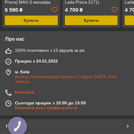
Priora) MAX-S екошкіра
Lada Priora 2171)
Lada
преміум арагона
модельні MAX з екошкіри
моде
6 590
4 700
4 7
₴
₴
Чорн
Купити
Купити
Про нас
100% позитивних з 13 відгуків за рік
Працює з 24.01.2022
м. Київ
Вулиця Автозаводська будинок 2 індекс 04074, Київ,
Україна
Контакти
Сьогодні працює з 10:00 до 13:00
Показати весь графік роботи
Про нас