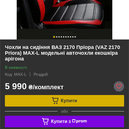
Чохли на сидіння ВАЗ 2170 Пріора (VAZ 2170
Priora) MAX-L модельні авточохли екошкіра
арігона
В наявності
Код: MAX-L
Роздріб
5 990
₴/комплект
Купити
або
Купити з