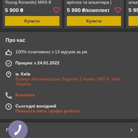
Young Korando) MAX-K
арігона та алькнтара |
альк
комбіновані аригона
Санг Йонг Корандо
Рекс
5 900
5 990
5 9
₴
₴/комплект
алькантара
Купити
Купити
Про нас
100% позитивних з 13 відгуків за рік
Працює з 24.01.2022
м. Київ
Вулиця Автозаводська будинок 2 індекс 04074, Київ,
Україна
Контакти
Сьогодні вихідний
Показати весь графік роботи
Про нас