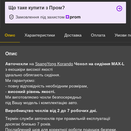
Що таке купити з Пром?
Замовлення під захистом
Опис
Характеристики
Доставка
Оплата
Умови п
Опис
Авточохли
на
SsangYong Korando
Чохол на сидіння MAX-L
з екошкіри високої якості
ідеально облягають сидіння.
Ми гарантуємо:
- повну відповідність необхідним розмірам,
-
високий рівень якості.
Ми виготовляємо чохли безпосередньо
під Вашу модель і комплектацію авто.
Виробництво чохлів від 2 до 7 робочих дні.
Термін служби авточохлів при правильній експлуатації
досягає близько 7 років.
Послаблений шов для коректної роботи подушок безпеки.