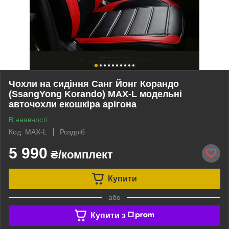
Чохли на сидіння Санг Йонг Корандо
(SsangYong Korando) MAX-L модельні
авточохли екошкіра арігона
В наявності
Код: MAX-L
Роздріб
5 990
₴/комплект
Купити
або
Купити з