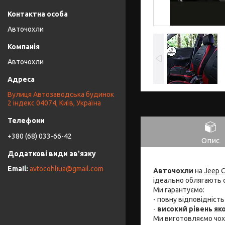
Авточохли
Авточохли
Вулиця Автозаводська будинок
2 індекс 04074, Київ, Україна
+380 (68) 033-66-42
Опис
avtocohliua@gmail.com
Авточохли
на
Jeep 
ідеально облягають 
Ми гарантуємо:
- повну відповідніст
-
високий рівень яко
Ми виготовляємо чо