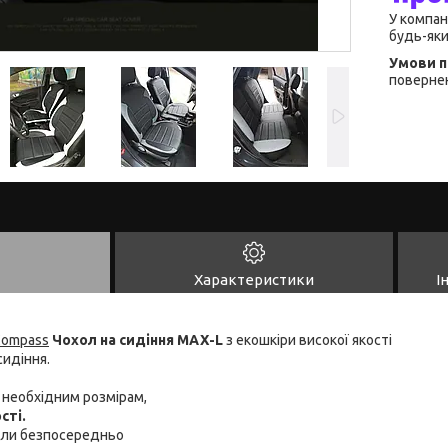
У компан
будь-яки
повернен
Характеристики
І
Compass
Чохол на сидіння MAX-L
з екошкіри високої якості
сидіння.
ь необхідним розмірам,
сті.
хли безпосередньо