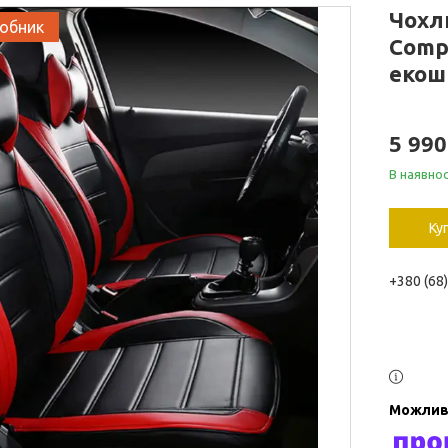
Чохл
робник
Comp
екош
5 99
В наявнос
Ку
+380 (68