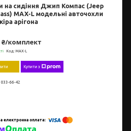
и на сидіння Джип Компас (Jeep
ass) MAX-L модельні авточохли
кіра арігона
0 ₴/комплект
ті
Код:
MAX-L
пити
Купити з
) 033-66-42