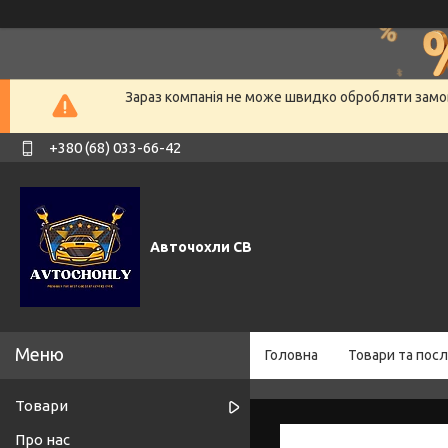
Зараз компанія не може швидко обробляти замов
+380 (68) 033-66-42
Авточохли СВ
Головна
Товари та посл
Товари
Про нас