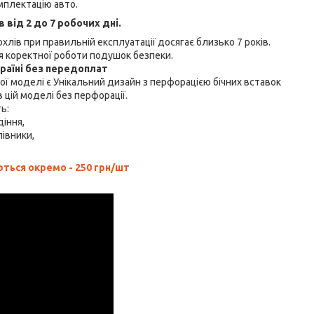
мплектацію авто.
від 2 до 7 робочих дні.
хлів при правильній експлуатації досягає близько 7 років.
 коректної роботи подушок безпеки.
країні без передоплат
ї моделі є Унікальний дизайн з перфорацією бічних вставок
 цій моделі без перфорації.
ть:
діння,
лівники,
ься окремо - 250 грн/шт