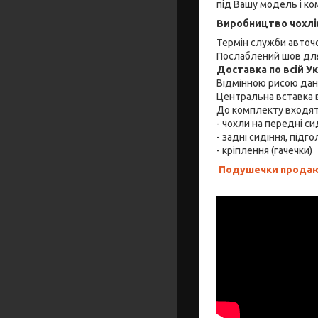
під Вашу модель і ко
Виробництво чохлів 
Термін служби авточо
Послаблений шов для
Доставка по всій У
Відмінною рисою дано
Центральна вставка в
До комплекту входя
- чохли на передні си
- задні сидіння, підго
- кріплення (гачечки)
Подушечки продают