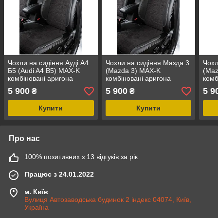
Чохли на сидіння Ауді А4
Чохли на сидіння Мазда 3
Чохл
Б5 (Audi A4 B5) MAX-K
(Mazda 3) MAX-K
(Maz
комбіновані аригона
комбіновані аригона
комб
алькантара
алькантара
альк
5 900
5 900
5 9
₴
₴
Купити
Купити
Про нас
100% позитивних з 13 відгуків за рік
Працює з 24.01.2022
м. Київ
Вулиця Автозаводська будинок 2 індекс 04074, Київ,
Україна