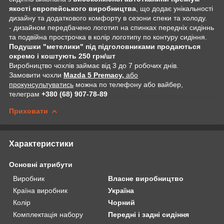
якості европейського виробництва
, що додає унікальності
дизайну та додаткового комфорту в сезони спеки та холоду.
- дизайном передбачено логотип на спинках передніх сидіннь
та подвійна прострочка в колір логотипу по контуру сидіння.
Подушки "метелики" під підголовниками продаються
окремо і коштують 250 грн/шт
Виробництво чохлів займає від 3 до 7 робочих днів.
Замовити чохли
Mazda 5 Premacy,
або
прокунсультуватись
можна по телефону або вайбер,
телеграм
+380 (68) 907-78-89
Приховати
Характеристики
Основні атрибути
Виробник
Власне виробництво
Країна виробник
Україна
Колір
Чорний
Комплектація набору
Передні і задні сидіння