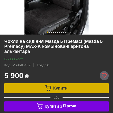
Чохли на сидіння Мазда 5 Премасі (Mazda 5
Premacy) MAX-K комбіновані аригона
алькантара
В наявності
Код: MAX-K 452
Роздріб
5 900
₴
Купити
або
Купити з