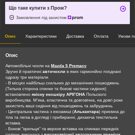
Що таке купити з Пром?
Замовлення під захистом
Опис
Характеристики
Доставка
Оплата
Умови п
Опис
Автомобільні чохли на
Mazda 5 Premacy
Зручні й практичні
авточохли
в яких гармонійно поєднані
одразу три матеріали.
- В місцях найбільш схильних до механічних пошкоджень
(Тильна сторона спинки та бокові частини сидіння)
встановлено
якісну екошкіру АРІГОНА
Польского
виробництва. Мʼяка, еластична та довговічна, на довгі роки
захистить ваші сидіння від пошкоджень та забруднень.
- Центральна частина з екозамші (
Алькантара
) приємна до
тіла та легка в догляді і прибиранні, дихаюча текстильна
вставка.
- Бокові "крильця" та верхня вставка на спинках передніх
сидіннь виконана з
високоякісної автотканини преміум