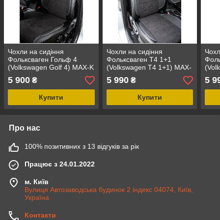
Чохли на сидіння
Чохли на сидіння
Чохл
Фольксваген Гольф 4
Фольксваген Т4 1+1
Фоль
(Volkswagen Golf 4) MAX-K
(Volkswagen Т4 1+1) MAX-
(Vol
комбіновані аригона
K комбіновані аригона
K ко
5 900
5 990
5 9
₴
₴
алькантара
алькантара
альк
Купити
Купити
Про нас
100% позитивних з 13 відгуків за рік
Працює з 24.01.2022
м. Київ
Вулиця Автозаводська будинок 2 індекс 04074, Київ,
Україна
Контакти