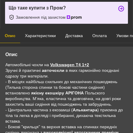
Що таке купити з Пром?
Замовлення під захистом
Опис
Характеристики
Доставка
Оплата
Умови п
Опис
Автомобільні чохли на
Volkswagen T4 1+2
Зручні й практичні
авточохли
в яких гармонійно поєднані
одразу три матеріали.
- В місцях найбільш схильних до механічних пошкоджень
(Тильна сторона спинки та бокові частини сидіння)
встановлено
якісну екошкіру АРІГОНА
Польского
виробництва. Мʼяка, еластична та довговічна, на довгі роки
захистить ваші сидіння від пошкоджень та забруднень.
- Центральна частина з екозамші (
Алькантара
) приємна до
тіла та легка в догляді і прибиранні, дихаюча текстильна
вставка.
- Бокові "крильця" та верхня вставка на спинках передніх
сидіннь виконана з
високоякісної автотканини преміум