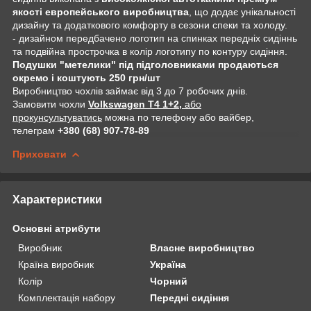
якості европейського виробництва
, що додає унікальності
дизайну та додаткового комфорту в сезони спеки та холоду.
- дизайном передбачено логотип на спинках передніх сидіннь
та подвійна прострочка в колір логотипу по контуру сидіння.
Подушки "метелики" під підголовниками продаються
окремо і коштують 250 грн/шт
Виробництво чохлів займає від 3 до 7 робочих днів.
Замовити чохли
Volkswagen T4 1+2,
або
прокунсультуватись
можна по телефону або вайбер,
телеграм
+380 (68) 907-78-89
Приховати
Характеристики
Основні атрибути
Виробник
Власне виробництво
Країна виробник
Україна
Колір
Чорний
Комплектація набору
Передні сидіння