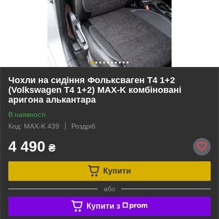
Чохли на сидіння Фольксваген Т4 1+2
(Volkswagen T4 1+2) MAX-K комбіновані
аригона алькантара
В наявності
Код: MAX-K 439
Роздріб
4 490
₴
Купити
або
Купити з