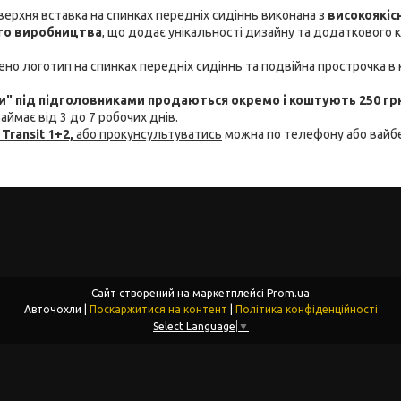
 верхня вставка на спинках передніх сидіннь виконана з
високоякіс
ого виробництва
, що додає унікальності дизайну та додаткового 
но логотип на спинках передніх сидіннь та подвійна прострочка в 
" під підголовниками продаються окремо і коштують 250 гр
аймає від 3 до 7 робочих днів.
 Transit 1+2,
або прокунсультуватись
можна по телефону або вайб
Сайт створений на маркетплейсі
Prom.ua
Авточохли |
Поскаржитися на контент
|
Політика конфіденційності
Select Language
▼