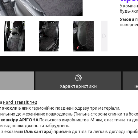
У компан
будь-яки
повернен
Характеристики
І
на
Ford Transit 1+2
точохли
в яких гармонійно поєднані одразу три матеріали.
схильних до механічних пошкоджень (Тильна сторона спинки та боко
 екошкіру АРІГОНА
Польского виробництва. Мʼяка, еластична та дов
ня від пошкоджень та забруднень.
 з екозамші (
Алькантара
) приємна до тіла та легка в догляді і пр