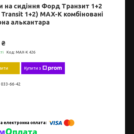
и на сидіння Форд Транзит 1+2
 Transit 1+2) MAX-K комбіновані
она алькантара
 ₴
ті
Код:
MAX-K 426
пити
Купити з
) 033-66-42