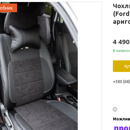
Чохл
робник
(Ford
ариг
4 490
В наявнос
Ку
+380 (68