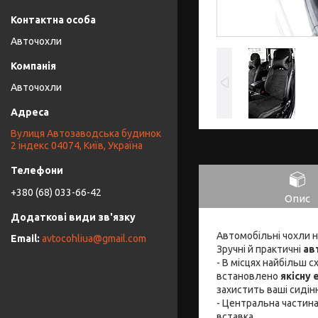
Авточохли
Авточохли
Вулиця Автозаводська будинок
2 індекс 04074, Київ, Україна
+380 (68) 033-66-42
Опис
Автомобільні чохли 
avtocohliua@gmail.com
Зручні й практичні
ав
- В місцях найбільш 
встановлено
якісну
захистить ваші сидін
- Центральна частина
вставка.