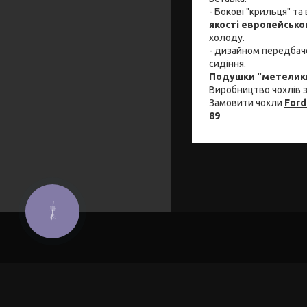
- Бокові "крильця" та
якості европейськ
холоду.
- дизайном передбаче
сидіння.
Подушки "метелики
Виробництво чохлів з
Замовити чохли
Ford
89
КНОПКА
ЗВ'ЯЗКУ