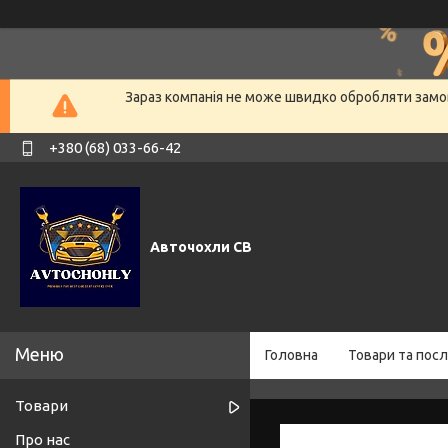
Зараз компанія не може швидко обробляти замов
+380 (68) 033-66-42
Авточохли СВ
Головна
Товари та посл
Товари
Про нас