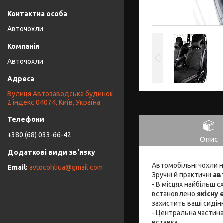
Авточохли
Авточохли
Вулиця Автозаводська будинок
2 індекс 04074, Київ, Україна
+380 (68) 033-66-42
Опис
Автомобільні чохли 
avtocohliua@gmail.com
Зручні й практичні
ав
- В місцях найбільш 
встановлено
якісну
захистить ваші сидін
- Центральна частина
вставка.