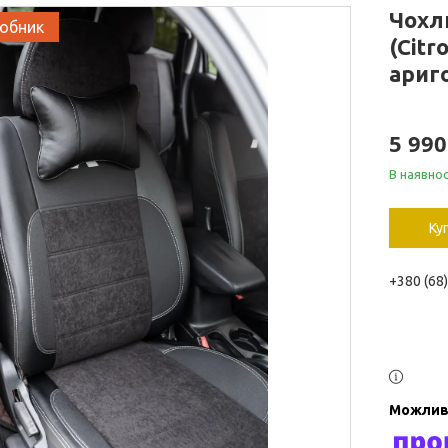
Чохл
робник
(Citr
ариг
5 990
В наявнос
Ку
+380 (68