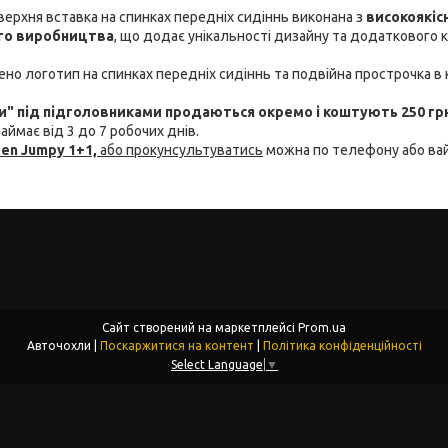
 верхня вставка на спинках передніх сидіннь виконана з
високоякіс
ого виробництва
, що додає унікальності дизайну та додаткового 
но логотип на спинках передніх сидіннь та подвійна прострочка в 
" під підголовниками продаються окремо і коштують 250 гр
аймає від 3 до 7 робочих днів.
oen Jumpy 1+1,
або прокунсультуватись
можна по телефону або ва
Сайт створений на маркетплейсі
Prom.ua
Авточохли |
Поскаржитися на контент
|
Політика конфіденційності
Select Language
▼