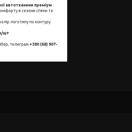
ної автотканини преміум
комфорту в сезони спеки та
колір логотипу по контуру
н/шт
йбер, телеграм
+380 (68) 907-