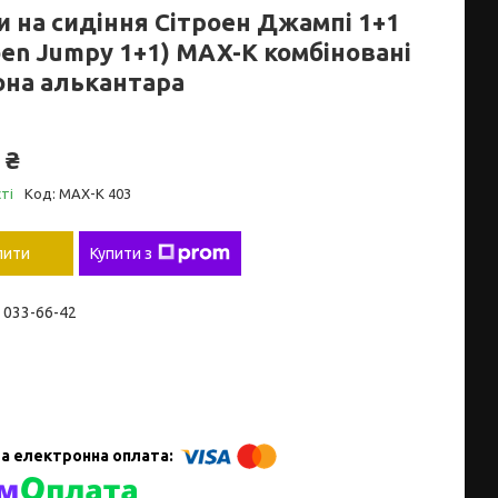
и на сидіння Сітроен Джампі 1+1
oen Jumpy 1+1) MAX-K комбіновані
она алькантара
 ₴
ті
Код:
MAX-K 403
пити
Купити з
) 033-66-42