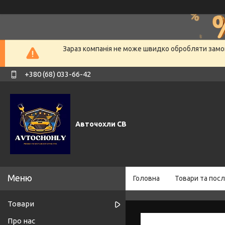
Зараз компанія не може швидко обробляти замов
+380 (68) 033-66-42
Авточохли СВ
Головна
Товари та посл
Товари
Про нас