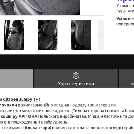
У компан
будь-яки
повернен
Характеристики
І
на
Citroen Jumpy 1+1
точохли
в яких гармонійно поєднані одразу три матеріали.
схильних до механічних пошкоджень (Тильна сторона спинки та боко
 екошкіру АРІГОНА
Польского виробництва. Мʼяка, еластична та дов
ня від пошкоджень та забруднень.
 з екозамші (
Алькантара
) приємна до тіла та легка в догляді і пр