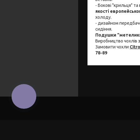
- Бокові "крильця" та
якості европейськ
холоду.
- дизайном передбаче
сидіння.
Подушки "метелики
Виробництво чохлів з
Замовити чохли
Citr
78-89
КНОПКА
ЗВ'ЯЗКУ