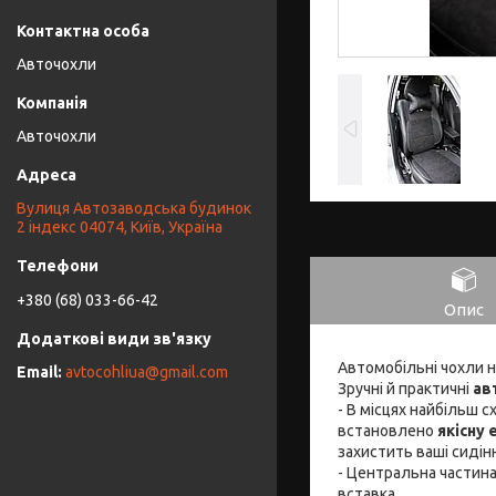
Авточохли
Авточохли
Вулиця Автозаводська будинок
2 індекс 04074, Київ, Україна
+380 (68) 033-66-42
Опис
Автомобільні чохли 
avtocohliua@gmail.com
Зручні й практичні
ав
- В місцях найбільш 
встановлено
якісну
захистить ваші сидін
- Центральна частина
вставка.