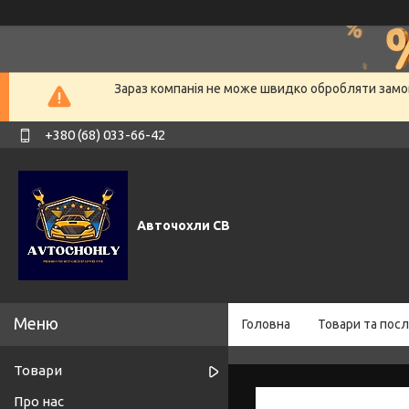
Зараз компанія не може швидко обробляти замов
+380 (68) 033-66-42
Авточохли СВ
Головна
Товари та посл
Товари
Про нас