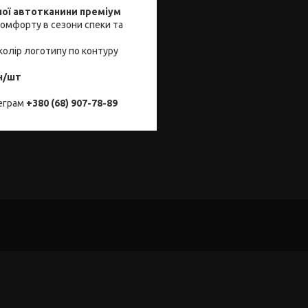
ної автотканини преміум
комфорту в сезони спеки та
колір логотипу по контуру
н/шт
леграм
+380 (68) 907-78-89