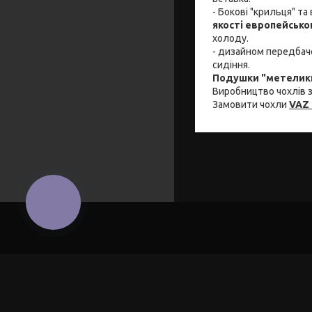
- Бокові "крильця" та
якості европейськ
холоду.
- дизайном передбаче
сидіння.
Подушки "метелики
Виробництво чохлів з
Замовити чохли
VAZ 
КНОПКА
ЗВ'ЯЗКУ