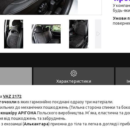
У компан
будь-яки
повернен
Характеристики
І
на
VAZ 2172
точохли
в яких гармонійно поєднані одразу три матеріали.
схильних до механічних пошкоджень (Тильна сторона спинки та боко
 екошкіру АРІГОНА
Польского виробництва. Мʼяка, еластична та дов
ня від пошкоджень та забруднень.
 з екозамші (
Алькантара
) приємна до тіла та легка в догляді і пр