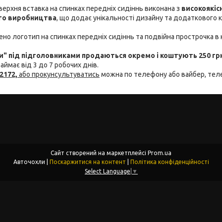
 верхня вставка на спинках передніх сидіннь виконана з
високоякіс
ого виробництва
, що додає унікальності дизайну та додаткового 
но логотип на спинках передніх сидіннь та подвійна прострочка в 
" під підголовниками продаються окремо і коштують 250 гр
аймає від 3 до 7 робочих днів.
2172,
або прокунсультуватись
можна по телефону або вайбер, те
Сайт створений на маркетплейсі
Prom.ua
Авточохли |
Поскаржитися на контент
|
Політика конфіденційності
Select Language
▼