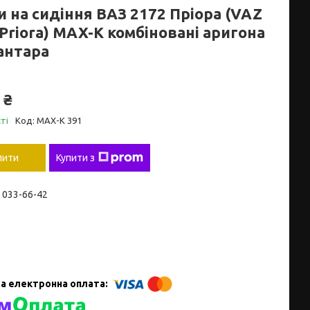
и на сидіння ВАЗ 2172 Пріора (VAZ
Priora) MAX-K комбіновані аригона
антара
 ₴
ті
Код:
MAX-K 391
пити
Купити з
) 033-66-42