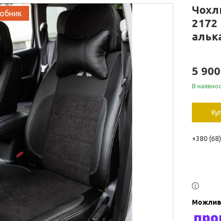
Чохл
робник
2172 
альк
5 900
В наявнос
Ку
+380 (68