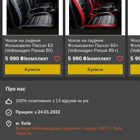
Чохли на сидіння
Чохли на сидіння
Чохл
Фольксваген Пассат Б3
Фольксваген Пассат Б5+
Фоль
(Volkswagen Passat B3)
(Volkswagen Passat B5+)
(Vol
MAX-L модельні
MAX-L модельні
MAX-
5 990
5 990
5 9
₴/комплект
₴/комплект
авточохли екошкіра
авточохли екошкіра
авто
аригона
аригона
ариг
Купити
Купити
Про нас
100% позитивних з 13 відгуків за рік
Працює з 24.01.2022
м. Київ
Вулиця Автозаводська будинок 2 індекс 04074, Київ,
Україна