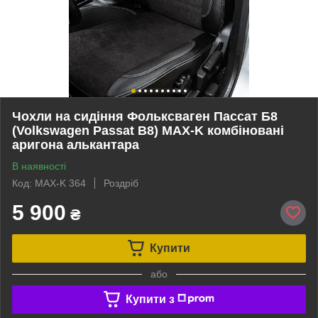
Чохли на сидіння Фольксваген Пассат Б8
(Volkswagen Passat B8) MAX-K комбіновані
аригона алькантара
В наявності
Код: MAX-K 364
Роздріб
5 900
₴
Купити
або
Купити з