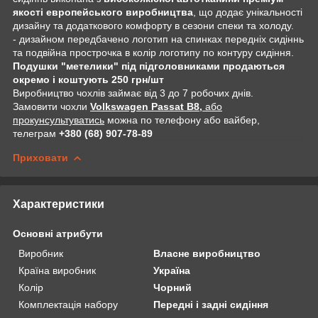
якості европейського виробництва
, що додає унікальності
дизайну та додаткового комфорту в сезони спеки та холоду.
- дизайном передбачено логотип на спинках передніх сидіннь
та подвійна прострочка в колір логотипу по контуру сидіння.
Подушки "метелики" під підголовниками продаються
окремо і коштують 250 грн/шт
Виробництво чохлів займає від 3 до 7 робочих днів.
Замовити чохли
Volkswagen Passat B8,
або
прокунсультуватись
можна по телефону або вайбер,
телеграм
+380 (68) 907-78-89
Приховати
Характеристики
Основні атрибути
Виробник
Власне виробництво
Країна виробник
Україна
Колір
Чорний
Комплектація набору
Передні і задні сидіння