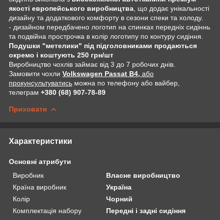
якості европейського виробництва
, що додає унікальності
дизайну та додаткового комфорту в сезони спеки та холоду.
- дизайном передбачено логотип на спинках передніх сидіннь
та подвійна прострочка в колір логотипу по контуру сидіння.
Подушки "метелики" під підголовниками продаються
окремо і коштують 250 грн/шт
Виробництво чохлів займає від 3 до 7 робочих днів.
Замовити чохли
Volkswagen Passat B4,
або
прокунсультуватись
можна по телефону або вайбер,
телеграм
+380 (68) 907-78-89
Приховати
Характеристики
Основні атрибути
Виробник
Власне виробництво
Країна виробник
Україна
Колір
Чорний
Комплектація набору
Передні і задні сидіння