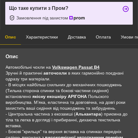
Що таке купити з Пром?
Замовлення під захистом
Опис
Характеристики
Доставка
Оплата
Умови п
Опис
Автомобільні чохли на
Volkswagen Passat B4
Зручні й практичні
авточохли
в яких гармонійно поєднані
одразу три матеріали.
- В місцях найбільш схильних до механічних пошкоджень
(Тильна сторона спинки та бокові частини сидіння)
встановлено
якісну екошкіру АРІГОНА
Польского
виробництва. Мʼяка, еластична та довговічна, на довгі роки
захистить ваші сидіння від пошкоджень та забруднень.
- Центральна частина з екозамші (
Алькантара
) приємна до
тіла та легка в догляді і прибиранні, дихаюча текстильна
вставка.
- Бокові "крильця" та верхня вставка на спинках передніх
сидіннь виконана з
високоякісної автотканини преміум