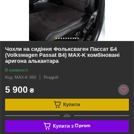
Чохли на сидіння Фольксваген Пассат Б4
(Volkswagen Passat B4) MAX-K комбіновані
аригона алькантара
В наявності
Код: MAX-K 360
Роздріб
5 900
₴
Купити
або
Купити з