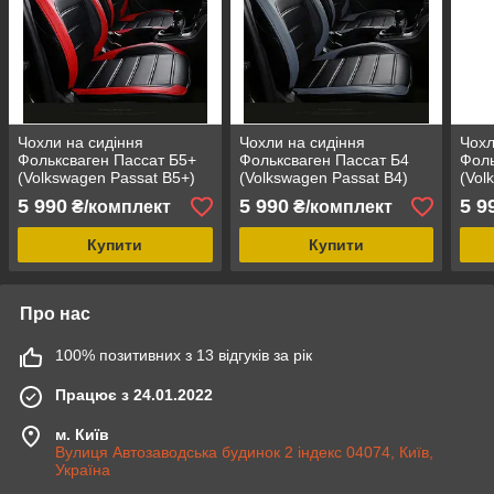
Чохли на сидіння
Чохли на сидіння
Чохл
Фольксваген Пассат Б5+
Фольксваген Пассат Б4
Фоль
(Volkswagen Passat B5+)
(Volkswagen Passat B4)
(Vol
MAX-L модельні
MAX-L модельні
MAX-
5 990
5 990
5 9
₴/комплект
₴/комплект
авточохли екошкіра
авточохли екошкіра
авто
аригона
аригона
ариг
Купити
Купити
Про нас
100% позитивних з 13 відгуків за рік
Працює з 24.01.2022
м. Київ
Вулиця Автозаводська будинок 2 індекс 04074, Київ,
Україна