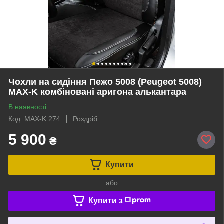
Чохли на сидіння Пежо 5008 (Peugeot 5008)
MAX-K комбіновані аригона алькантара
В наявності
Код: MAX-K 274
Роздріб
5 900
₴
Купити
або
Купити з