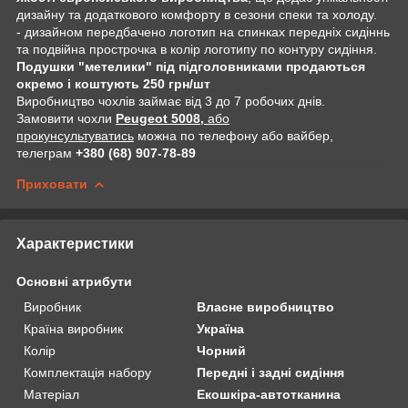
дизайну та додаткового комфорту в сезони спеки та холоду.
- дизайном передбачено логотип на спинках передніх сидіннь
та подвійна прострочка в колір логотипу по контуру сидіння.
Подушки "метелики" під підголовниками продаються
окремо і коштують 250 грн/шт
Виробництво чохлів займає від 3 до 7 робочих днів.
Замовити чохли
Peugeot 5008,
або
прокунсультуватись
можна по телефону або вайбер,
телеграм
+380 (68) 907-78-89
Приховати
Характеристики
Основні атрибути
Виробник
Власне виробництво
Країна виробник
Україна
Колір
Чорний
Комплектація набору
Передні і задні сидіння
Матеріал
Екошкіра-автотканина