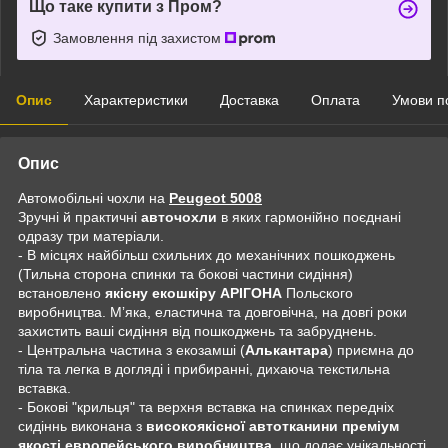
Що таке купити з Пром?
Замовлення під захистом
Опис
Характеристики
Доставка
Оплата
Умови п
Опис
Автомобільні чохли на
Peugeot 5008
Зручні й практичні
авточохли
в яких гармонійно поєднані
одразу три матеріали.
- В місцях найбільш схильних до механічних пошкоджень
(Тильна сторона спинки та бокові частини сидіння)
встановлено
якісну екошкіру АРІГОНА
Польского
виробництва. Мʼяка, еластична та довговічна, на довгі роки
захистить ваші сидіння від пошкоджень та забруднень.
- Центральна частина з екозамші (
Алькантара
) приємна до
тіла та легка в догляді і прибиранні, дихаюча текстильна
вставка.
- Бокові "крильця" та верхня вставка на спинках передніх
сидіннь виконана з
високоякісної автотканини преміум
якості европейського виробництва
, що додає унікальності