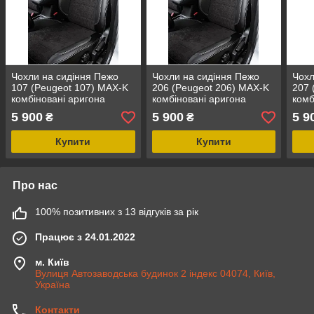
Чохли на сидіння Пежо
Чохли на сидіння Пежо
Чохл
107 (Peugeot 107) MAX-K
206 (Peugeot 206) MAX-K
207 
комбіновані аригона
комбіновані аригона
комб
алькантара
алькантара
альк
5 900
5 900
5 9
₴
₴
Купити
Купити
Про нас
100% позитивних з 13 відгуків за рік
Працює з 24.01.2022
м. Київ
Вулиця Автозаводська будинок 2 індекс 04074, Київ,
Україна
Контакти