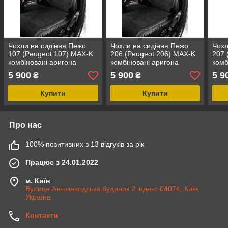
Чохли на сидіння Пежо
Чохли на сидіння Пежо
Чохл
107 (Peugeot 107) MAX-K
206 (Peugeot 206) MAX-K
207 
комбіновані аригона
комбіновані аригона
комб
алькантара
алькантара
альк
5 900
5 900
5 9
₴
₴
Купити
Купити
Про нас
100% позитивних з 13 відгуків за рік
Працює з 24.01.2022
м. Київ
Вулиця Автозаводська будинок 2 індекс 04074, Київ,
Україна
Контакти