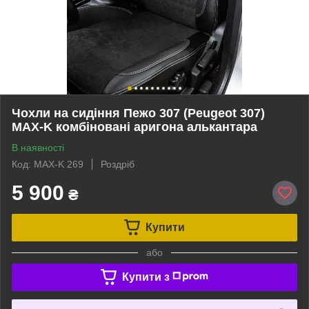
Чохли на сидіння Пежо 307 (Peugeot 307)
MAX-K комбіновані аригона алькантара
В наявності
Код: MAX-K 269
Роздріб
5 900
₴
Купити
або
Купити з