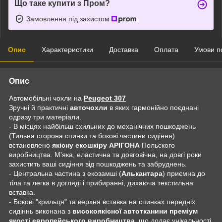
Що таке купити з Пром?
Замовлення під захистом
Опис
Характеристики
Доставка
Оплата
Умови п
Опис
Автомобільні чохли на
Peugeot 307
Зручні й практичні
авточохли
в яких гармонійно поєднані
одразу три матеріали.
- В місцях найбільш схильних до механічних пошкоджень
(Тильна сторона спинки та бокові частини сидіння)
встановлено
якісну екошкіру АРІГОНА
Польского
виробництва. Мʼяка, еластична та довговічна, на довгі роки
захистить ваші сидіння від пошкоджень та забруднень.
- Центральна частина з екозамші (
Алькантара
) приємна до
тіла та легка в догляді і прибиранні, дихаюча текстильна
вставка.
- Бокові "крильця" та верхня вставка на спинках передніх
сидіннь виконана з
високоякісної автотканини преміум
якості европейського виробництва
, що додає унікальності