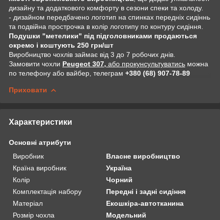
дизайну та додаткового комфорту в сезони спеки та холоду.
- дизайном передбачено логотип на спинках передніх сидіннь
та подвійна прострочка в колір логотипу по контуру сидіння.
Подушки "метелики" під підголовниками продаються
окремо і коштують 250 грн/шт
Виробництво чохлів займає від 3 до 7 робочих днів.
Замовити чохли
Peugeot 307,
або прокунсультуватись
можна
по телефону або вайбер, телеграм
+380 (68) 907-78-89
Приховати
Характеристики
Основні атрибути
Виробник
Власне виробництво
Країна виробник
Україна
Колір
Чорний
Комплектація набору
Передні і задні сидіння
Матеріал
Екошкіра-автотканина
Розмір чохла
Модельний