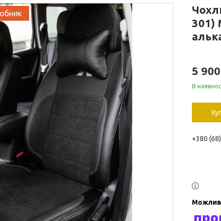
Чохл
робник
301)
альк
5 900
В наявнос
Ку
+380 (68