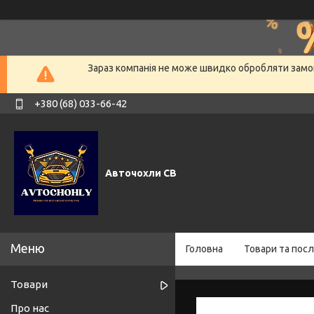
Зараз компанія не може швидко обробляти замов
+380 (68) 033-66-42
Авточохли СВ
Головна
Товари та посл
Товари
Про нас