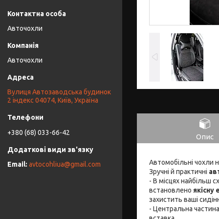
Авточохли
Авточохли
Вулиця Автозаводська будинок
2 індекс 04074, Київ, Україна
+380 (68) 033-66-42
Опис
Автомобільні чохли 
avtocohliua@gmail.com
Зручні й практичні
ав
- В місцях найбільш 
встановлено
якісну
захистить ваші сидін
- Центральна частина
вставка.