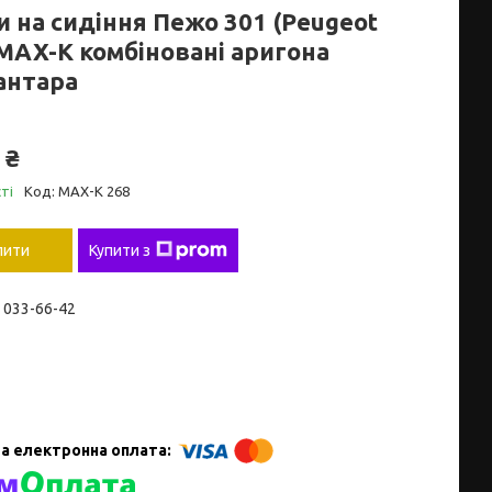
и на сидіння Пежо 301 (Peugeot
 MAX-K комбіновані аригона
антара
 ₴
ті
Код:
MAX-K 268
пити
Купити з
) 033-66-42