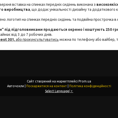
 верхня вставка на спинках передніх сидіннь виконана з
високоякіс
ого виробництва
, що додає унікальності дизайну та додаткового 
но логотип на спинках передніх сидіннь та подвійна прострочка в 
" під підголовниками продаються окремо і коштують 250 гр
аймає від 3 до 7 робочих днів.
eot 301,
або прокунсультуватись
можна по телефону або вайбер, 
Сайт створений на маркетплейсі
Prom.ua
Авточохли |
Поскаржитися на контент
|
Політика конфіденційності
Select Language
▼