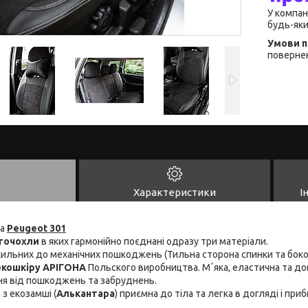
У компан
будь-яки
повернен
Характеристики
І
на
Peugeot 301
точохли
в яких гармонійно поєднані одразу три матеріали.
схильних до механічних пошкоджень (Тильна сторона спинки та боко
 екошкіру АРІГОНА
Польского виробництва. Мʼяка, еластична та дов
ня від пошкоджень та забруднень.
 з екозамші (
Алькантара
) приємна до тіла та легка в догляді і пр