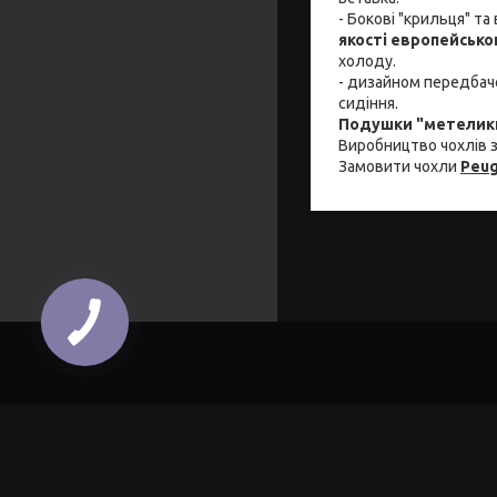
- Бокові "крильця" та
якості европейськ
холоду.
- дизайном передбаче
сидіння.
Подушки "метелики
Виробництво чохлів з
Замовити чохли
Peug