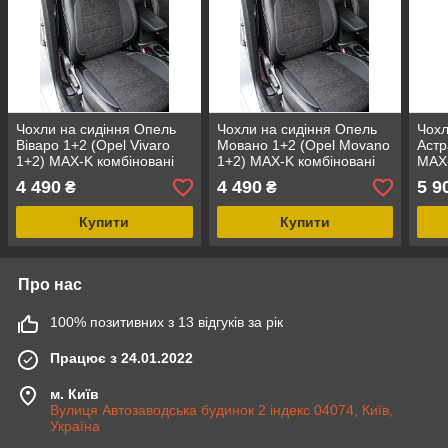
Чохли на сидіння Опель
Чохли на сидіння Опель
Чохл
Віваро 1+2 (Opel Vivaro
Мовано 1+2 (Opel Movano
Астр
1+2) MAX-K комбіновані
1+2) MAX-K комбіновані
MAX-
аригона алькантара
аригона алькантара
ариг
4 490
4 490
5 9
₴
₴
Купити
Купити
Про нас
100% позитивних з 13 відгуків за рік
Працює з 24.01.2022
м. Київ
Вулиця Автозаводська будинок 2 індекс 04074, Київ,
Україна