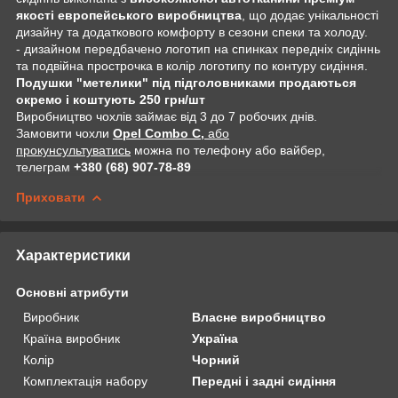
якості европейського виробництва
, що додає унікальності
дизайну та додаткового комфорту в сезони спеки та холоду.
- дизайном передбачено логотип на спинках передніх сидіннь
та подвійна прострочка в колір логотипу по контуру сидіння.
Подушки "метелики" під підголовниками продаються
окремо і коштують 250 грн/шт
Виробництво чохлів займає від 3 до 7 робочих днів.
Замовити чохли
Opel Combo C,
або
прокунсультуватись
можна по телефону або вайбер,
телеграм
+380 (68) 907-78-89
Приховати
Характеристики
Основні атрибути
Виробник
Власне виробництво
Країна виробник
Україна
Колір
Чорний
Комплектація набору
Передні і задні сидіння