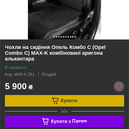
Чохли на сидіння Опель Комбо С (Opel
Combo C) MAX-K комбіновані аригона
алькантара
В наявності
Код: MAX-K 261
Роздріб
5 900
₴
Купити
або
Купити з