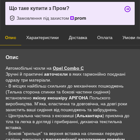
Що таке купити з Пром?
Замовлення під захистом
Опис
Характеристики
Доставка
Оплата
Умови п
Опис
Автомобільні чохли на
Opel Combo C
Зручні й практичні
авточохли
в яких гармонійно поєднані
одразу три матеріали.
- В місцях найбільш схильних до механічних пошкоджень
(Тильна сторона спинки та бокові частини сидіння)
встановлено
якісну екошкіру АРІГОНА
Польского
виробництва. Мʼяка, еластична та довговічна, на довгі роки
захистить ваші сидіння від пошкоджень та забруднень.
- Центральна частина з екозамші (
Алькантара
) приємна до
тіла та легка в догляді і прибиранні, дихаюча текстильна
вставка.
- Бокові "крильця" та верхня вставка на спинках передніх
сидіннь виконана з
високоякісної автотканини преміум