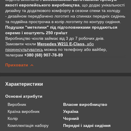
якості европейського виробництва
, що додає унікальності
дизайну та додаткового комфорту в сезони спеки та холоду.
- дизайном передбачено логотип на спинках передніх сидіннь
та подвійна прострочка в колір логотипу по контуру сидіння.
Подушки "метелики" під підголовниками продаються
окремо і коштують 250 грн/шт
Виробництво чохлів займає від 3 до 7 робочих днів.
Замовити чохли
Mercedes W211 E-Class,
або
прокунсультуватись
можна по телефону або вайбер,
телеграм
+380 (68) 907-78-89
Приховати
Характеристики
Основні атрибути
Виробник
Власне виробництво
Країна виробник
Україна
Колір
Чорний
Комплектація набору
Передні і задні сидіння