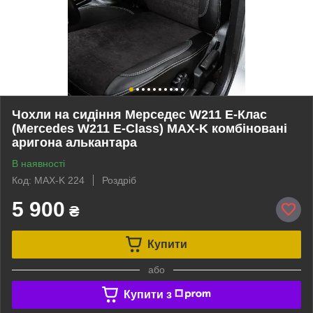
Чохли на сидіння Мерседес W211 Е-Клас
(Mercedes W211 E-Class) MAX-K комбіновані
аригона алькантара
В наявності
Код: MAX-K 224
Роздріб
5 900
₴
Купити
або
Купити з