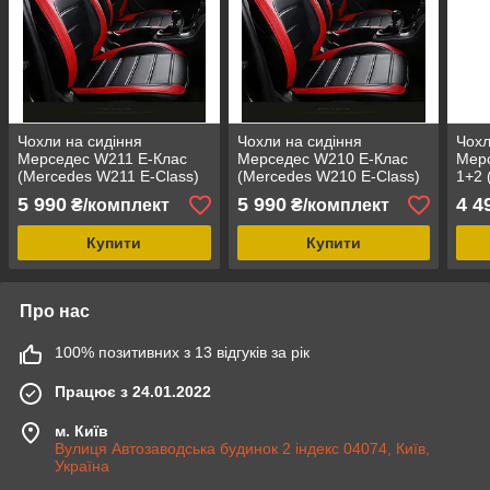
Чохли на сидіння
Чохли на сидіння
Чохл
Мерседес W211 Е-Клас
Мерседес W210 Е-Клас
Мер
(Mercedes W211 E-Class)
(Mercedes W210 E-Class)
1+2 
MAX-L модельні
MAX-L модельні
W90
5 990
5 990
4 4
₴/комплект
₴/комплект
авточохли екошкіра
авточохли екошкіра
комб
аригона
аригона
альк
Купити
Купити
Про нас
100% позитивних з 13 відгуків за рік
Працює з 24.01.2022
м. Київ
Вулиця Автозаводська будинок 2 індекс 04074, Київ,
Україна