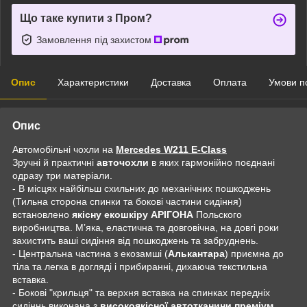
Що таке купити з Пром?
Замовлення під захистом
Опис
Характеристики
Доставка
Оплата
Умови п
Опис
Автомобільні чохли на
Mercedes W211 E-Class
Зручні й практичні
авточохли
в яких гармонійно поєднані
одразу три матеріали.
- В місцях найбільш схильних до механічних пошкоджень
(Тильна сторона спинки та бокові частини сидіння)
встановлено
якісну екошкіру АРІГОНА
Польского
виробництва. Мʼяка, еластична та довговічна, на довгі роки
захистить ваші сидіння від пошкоджень та забруднень.
- Центральна частина з екозамші (
Алькантара
) приємна до
тіла та легка в догляді і прибиранні, дихаюча текстильна
вставка.
- Бокові "крильця" та верхня вставка на спинках передніх
сидіннь виконана з
високоякісної автотканини преміум