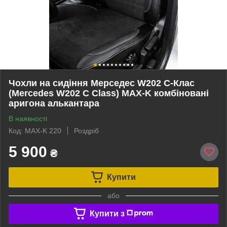
Чохли на сидіння Мерседес W202 С-Клас
(Mercedes W202 С Class) MAX-K комбіновані
аригона алькантара
В наявності
Код: MAX-K 220
Роздріб
5 900
₴
Купити
або
Купити з