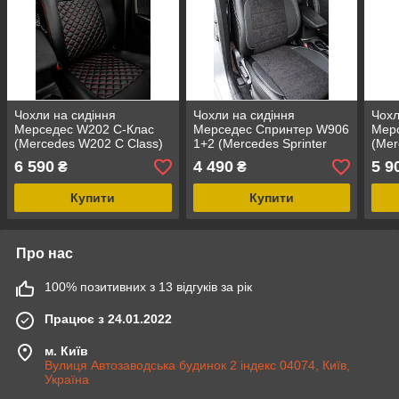
Чохли на сидіння
Чохли на сидіння
Чохл
Мерседес W202 С-Клас
Мерседес Спринтер W906
Мер
(Mercedes W202 С Class)
1+2 (Mercedes Sprinter
(Me
MAX-S екошкіра преміум
W906 1+2) MAX-K
комб
6 590
4 490
5 9
₴
₴
арагона
комбіновані аригона
альк
алькантара
Купити
Купити
Про нас
100% позитивних з 13 відгуків за рік
Працює з 24.01.2022
м. Київ
Вулиця Автозаводська будинок 2 індекс 04074, Київ,
Україна