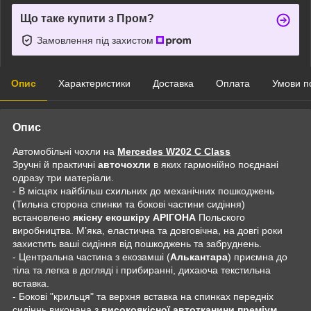
Що таке купити з Пром?
Замовлення під захистом
Опис
Характеристики
Доставка
Оплата
Умови п
Опис
Автомобільні чохли на
Mercedes W202 С Class
Зручні й практичні
авточохли
в яких гармонійно поєднані
одразу три матеріали.
- В місцях найбільш схильних до механічних пошкоджень
(Тильна сторона спинки та бокові частини сидіння)
встановлено
якісну екошкіру АРІГОНА
Польского
виробництва. Мʼяка, еластична та довговічна, на довгі роки
захистить ваші сидіння від пошкоджень та забруднень.
- Центральна частина з екозамші (
Алькантара
) приємна до
тіла та легка в догляді і прибиранні, дихаюча текстильна
вставка.
- Бокові "крильця" та верхня вставка на спинках передніх
сидіннь виконана з
високоякісної автотканини преміум