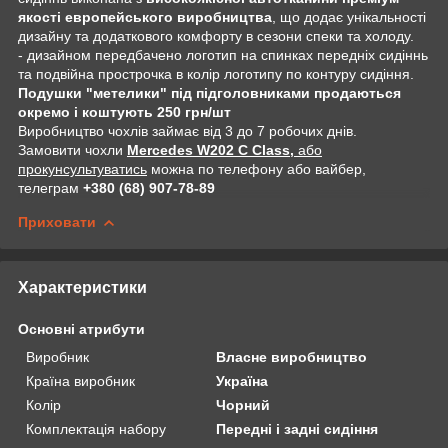
якості европейського виробництва
, що додає унікальності
дизайну та додаткового комфорту в сезони спеки та холоду.
- дизайном передбачено логотип на спинках передніх сидіннь
та подвійна прострочка в колір логотипу по контуру сидіння.
Подушки "метелики" під підголовниками продаються
окремо і коштують 250 грн/шт
Виробництво чохлів займає від 3 до 7 робочих днів.
Замовити чохли
Mercedes W202 С Class,
або
прокунсультуватись
можна по телефону або вайбер,
телеграм
+380 (68) 907-78-89
Приховати
Характеристики
Основні атрибути
Виробник
Власне виробництво
Країна виробник
Україна
Колір
Чорний
Комплектація набору
Передні і задні сидіння