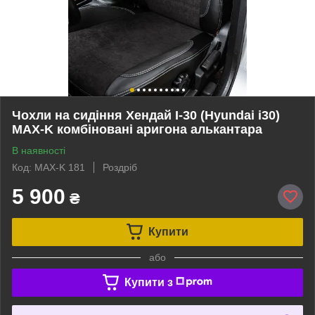
Чохли на сидіння Хендай І-30 (Hyundai i30)
MAX-K комбіновані аригона алькантара
В наявності
Код: MAX-K 181
Роздріб
5 900
₴
Купити
або
Купити з