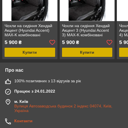
Чохли на сидіння Хендай
Чохли на сидіння Хендай
Чохл
Акцент (Hyundai Accent)
Акцент 3 (Hyundai Accent
Акце
MAX-K комбіновані
3) MAX-K комбіновані
4) M
аригона алькантара
аригона алькантара
ариг
5 900
5 900
5 9
₴
₴
Купити
Купити
Про нас
100% позитивних з 13 відгуків за рік
Працює з 24.01.2022
м. Київ
Вулиця Автозаводська будинок 2 індекс 04074, Київ,
Україна
Контакти