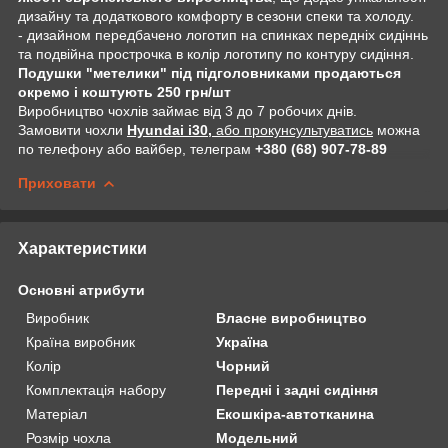
дизайну та додаткового комфорту в сезони спеки та холоду.
- дизайном передбачено логотип на спинках передніх сидіннь
та подвійна прострочка в колір логотипу по контуру сидіння.
Подушки "метелики" під підголовниками продаються
окремо і коштують 250 грн/шт
Виробництво чохлів займає від 3 до 7 робочих днів.
Замовити чохли
Hyundai i30,
або прокунсультуватись
можна
по телефону або вайбер, телеграм
+380 (68) 907-78-89
Приховати
Характеристики
Основні атрибути
Виробник
Власне виробництво
Країна виробник
Україна
Колір
Чорний
Комплектація набору
Передні і задні сидіння
Матеріал
Екошкіра-автотканина
Розмір чохла
Модельний