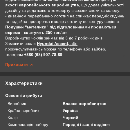
якості европейського виробництва
, що додає унікальності
дизайну та додаткового комфорту в сезони спеки та холоду.
- дизайном передбачено логотип на спинках передніх сидіннь
та подвійна прострочка в колір логотипу по контуру сидіння.
Подушки "метелики" під підголовниками продаються
окремо і коштують 250 грн/шт
Виробництво чохлів займає від 3 до 7 робочих днів.
Замовити чохли
Hyundai Accent,
або
прокунсультуватись
можна по телефону або вайбер,
телеграм
+380 (68) 907-78-89
Приховати
Характеристики
Основні атрибути
Виробник
Власне виробництво
Країна виробник
Україна
Колір
Чорний
Комплектація набору
Передні і задні сидіння