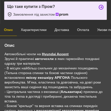
Що таке купити з Пром?
Замовлення під захистом
Опис
Характеристики
Доставка
Оплата
Умови п
Опис
Автомобільні чохли на
Hyundai Accent
Зручні й практичні
авточохли
в яких гармонійно поєднані
одразу три матеріали.
- В місцях найбільш схильних до механічних пошкоджень
(Тильна сторона спинки та бокові частини сидіння)
встановлено
якісну екошкіру АРІГОНА
Польского
виробництва. Мʼяка, еластична та довговічна, на довгі роки
захистить ваші сидіння від пошкоджень та забруднень.
- Центральна частина з екозамші (
Алькантара
) приємна до
тіла та легка в догляді і прибиранні, дихаюча текстильна
вставка.
- Бокові "крильця" та верхня вставка на спинках передніх
сидіннь виконана з
високоякісної автотканини преміум