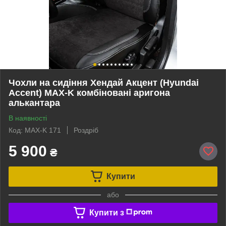
Чохли на сидіння Хендай Акцент (Hyundai
Accent) MAX-K комбіновані аригона
алькантара
В наявності
Код: MAX-K 171
Роздріб
5 900
₴
Купити
або
Купити з