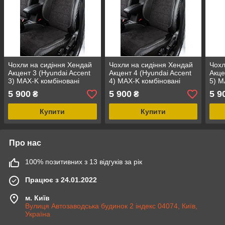
Чохли на сидіння Хендай
Чохли на сидіння Хендай
Чохл
Акцент 3 (Hyundai Accent
Акцент 4 (Hyundai Accent
Акце
3) MAX-K комбіновані
4) MAX-K комбіновані
5) M
аригона алькантара
аригона алькантара
ариг
5 900
5 900
5 9
₴
₴
Купити
Купити
Про нас
100% позитивних з 13 відгуків за рік
Працює з 24.01.2022
м. Київ
Вулиця Автозаводська будинок 2 індекс 04074, Київ,
Україна