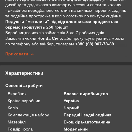
дизайну та додаткового комфорту в сезони спеки та холоду.
- дизайном передбачено логотип на спинках передніх сидіннь
та подвійна прострочка в колір логотипу по контуру сидіння.
Подушки "метелики" під підголовниками продаються
окремо і коштують 250 грн/шт
Виробництво чохлів займає від 3 до 7 робочих днів.
Замовити чохли
Honda Civic,
або прокунсультуватись
можна
по телефону або вайбер, телеграм
+380 (68) 907-78-89
Приховати
Характеристики
Основні атрибути
Виробник
Власне виробництво
Країна виробник
Україна
Колір
Чорний
Комплектація набору
Передні і задні сидіння
Матеріал
Екошкіра-автотканина
Розмір чохла
Модельний