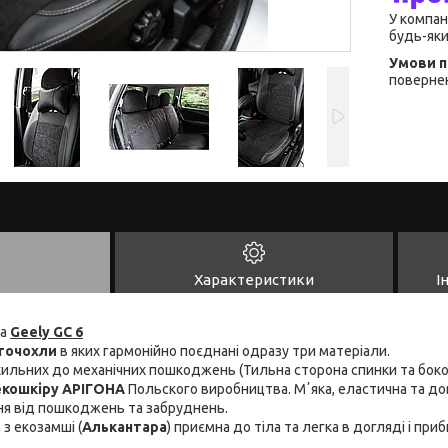
У компан
будь-яки
повернен
Характеристики
І
на
Geely GC 6
точохли
в яких гармонійно поєднані одразу три матеріали.
схильних до механічних пошкоджень (Тильна сторона спинки та боко
 екошкіру АРІГОНА
Польского виробництва. Мʼяка, еластична та дов
ня від пошкоджень та забруднень.
 з екозамші (
Алькантара
) приємна до тіла та легка в догляді і пр