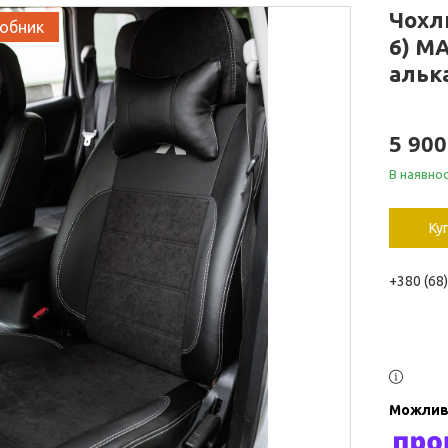
Чохли
робник
6) M
альк
5 900
В наявнос
Ку
+380 (68