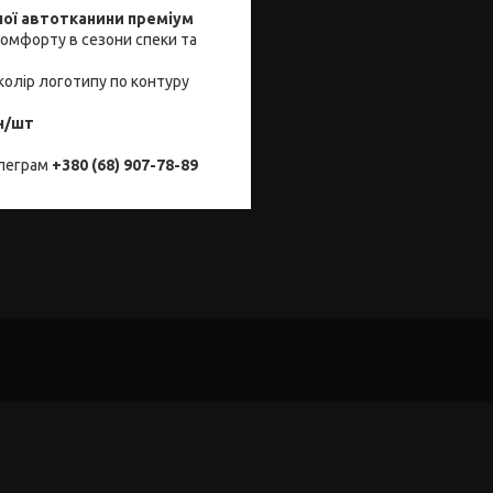
ної автотканини преміум
комфорту в сезони спеки та
колір логотипу по контуру
н/шт
елеграм
+380 (68) 907-78-89