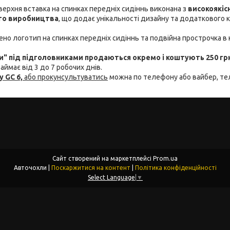
 верхня вставка на спинках передніх сидіннь виконана з
високоякіс
ого виробництва
, що додає унікальності дизайну та додаткового 
но логотип на спинках передніх сидіннь та подвійна прострочка в 
" під підголовниками продаються окремо і коштують 250 гр
аймає від 3 до 7 робочих днів.
y GC 6,
або прокунсультуватись
можна по телефону або вайбер, т
Сайт створений на маркетплейсі
Prom.ua
Авточохли |
Поскаржитися на контент
|
Політика конфіденційності
Select Language
▼