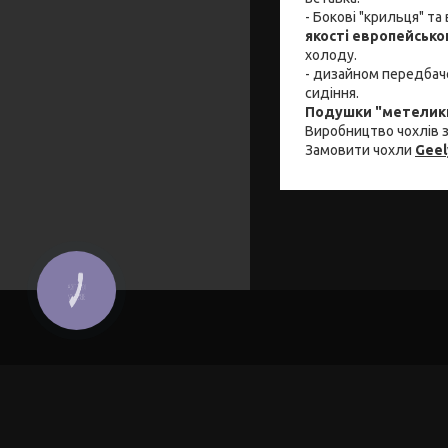
- Бокові "крильця" та
якості европейськ
холоду.
- дизайном передбаче
сидіння.
Подушки "метелики
Виробництво чохлів з
Замовити чохли
Geel
КНОПКА
ЗВ'ЯЗКУ