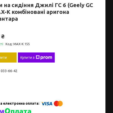
 на сидіння Джилі ГС 6 (Geely GC
AX-K комбіновані аригона
антара
 ₴
ті
Код:
MAX-K 155
пити
Купити з
) 033-66-42