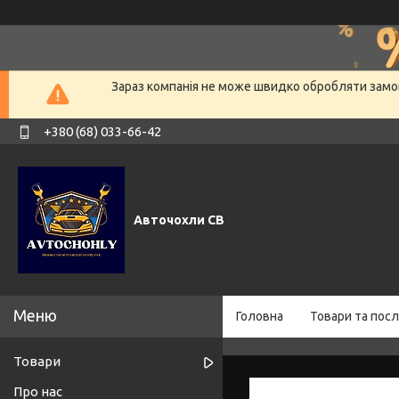
Зараз компанія не може швидко обробляти замов
+380 (68) 033-66-42
Авточохли СВ
Головна
Товари та посл
Товари
Про нас