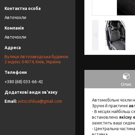
Авточохли
Авточохли
Вулиця Автозаводська будинок
2 індекс 04074, Київ, Україна
+380 (68) 033-66-42
Опис
Автомобільні чохли 
avtocohliua@gmail.com
Зручні й практичні
ав
- В місцях найбільш 
встановлено
якісну
захистить ваші сидін
- Центральна частина
вставка.