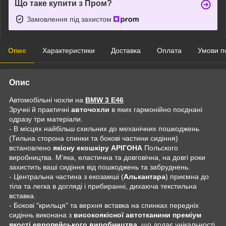
Що таке купити з Пром?
Замовлення під захистом
Опис
Характеристики
Доставка
Оплата
Умови п
Опис
Автомобільні чохли на
BMW 3 E46
Зручні й практичні
авточохли
в яких гармонійно поєднані
одразу три матеріали.
- В місцях найбільш схильних до механічних пошкоджень
(Тильна сторона спинки та бокові частини сидіння)
встановлено
якісну екошкіру АРІГОНА
Польского
виробництва. Мʼяка, еластична та довговічна, на довгі роки
захистить ваші сидіння від пошкоджень та забруднень.
- Центральна частина з екозамші (
Алькантара
) приємна до
тіла та легка в догляді і прибиранні, дихаюча текстильна
вставка.
- Бокові "крильця" та верхня вставка на спинках передніх
сидіннь виконана з
високоякісної автотканини преміум
якості европейського виробництва
, що додає унікальності