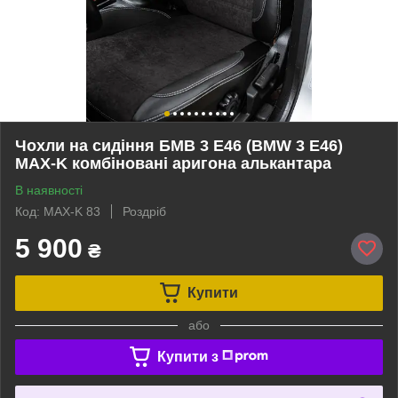
Чохли на сидіння БМВ 3 Е46 (BMW 3 E46)
MAX-K комбіновані аригона алькантара
В наявності
Код: MAX-K 83
Роздріб
5 900
₴
Купити
або
Купити з