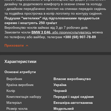
дизайну та додаткового комфорту в сезони спеки та холоду.
- дизайном передбачено логотип на спинках передніх сидіннь
та подвійна прострочка в колір логотипу по контуру сидіння.
Подушки "метелики" під підголовниками продаються
окремо і коштують 250 грн/шт
Виробництво чохлів займає від 3 до 7 робочих днів.
Замовити чохли
BMW 3 E46,
або прокунсультуватись
можна
по телефону або вайбер, телеграм
+380 (68) 907-78-89
Приховати
Характеристики
Основні атрибути
Виробник
Власне виробництво
Країна виробник
Україна
Колір
Чорний
Комплектація набору
Передні і задні сидіння
Матеріал
Екошкіра-автотканина
Розмір чохла
Модельний