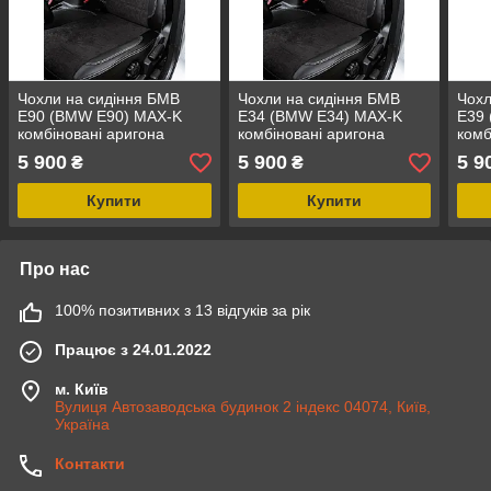
Чохли на сидіння БМВ
Чохли на сидіння БМВ
Чохл
Е90 (BMW E90) MAX-K
Е34 (BMW E34) MAX-K
Е39
комбіновані аригона
комбіновані аригона
комб
алькантара
алькантара
альк
5 900
5 900
5 9
₴
₴
Купити
Купити
Про нас
100% позитивних з 13 відгуків за рік
Працює з 24.01.2022
м. Київ
Вулиця Автозаводська будинок 2 індекс 04074, Київ,
Україна
Контакти