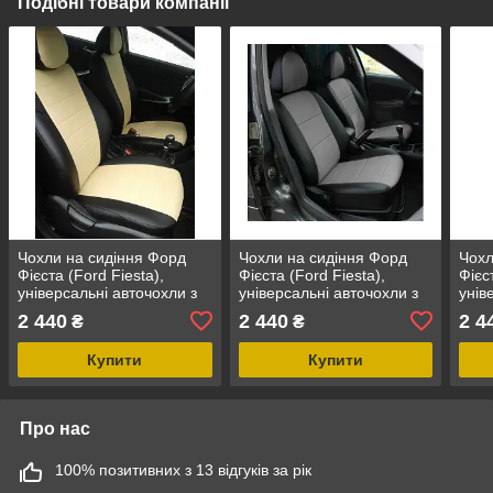
Подібні товари компанії
Чохли на сидіння Форд
Чохли на сидіння Форд
Чохл
Фієста (Ford Fiesta),
Фієста (Ford Fiesta),
Фієс
універсальні авточохли з
універсальні авточохли з
унів
екошкіри в Україні Чорно-
екошкіри в Україні Чорно-
екош
2 440
2 440
2 4
₴
₴
бежевий
сірий
біли
Купити
Купити
Про нас
100% позитивних з 13 відгуків за рік