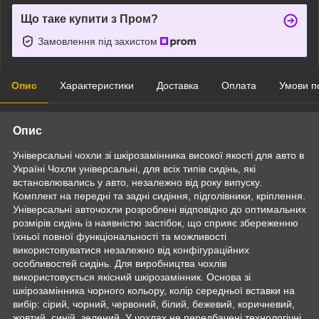
Що таке купити з Пром?
Замовлення під захистом
Опис
Характеристики
Доставка
Оплата
Умови п
Опис
Універсальні чохли зі шкірозамінника високої якості для авто в
Україні Чохли універсальні, для всіх типів сидінь, які
встановлювались у авто, незалежно від року випуску.
Комплект на передні та задні сидіння, підголівники, кріплення.
Універсальні авточохли розроблені відповідно до оптимальних
розмірів сидінь із наявністю застібок, що сприяє збереженню
їхньої повної функціональності та можливості
використовуватися незалежно від конфігураційних
особливостей сидінь. Для виробництва чохлів
використовується якісний шкірозамінник. Основа зі
шкірозамінника чорного кольору, колір середньої вставки на
вибір: сірий, чорний, червоний, білий, бежевий, коричневий,
жовтий, синій, зелений. У чохлах не передбачені технологічні