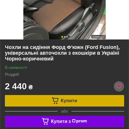
Чохли на сидіння Форд Ф'южн (Ford Fusion),
універсальні авточохли з екошкіри в Україні
Чорно-коричневий
В наявності
Роздріб
2 440
₴
Купити
або
Купити з