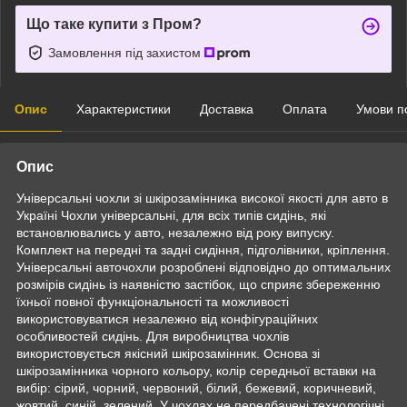
Що таке купити з Пром?
Замовлення під захистом
Опис
Характеристики
Доставка
Оплата
Умови п
Опис
Універсальні чохли зі шкірозамінника високої якості для авто в
Україні Чохли універсальні, для всіх типів сидінь, які
встановлювались у авто, незалежно від року випуску.
Комплект на передні та задні сидіння, підголівники, кріплення.
Універсальні авточохли розроблені відповідно до оптимальних
розмірів сидінь із наявністю застібок, що сприяє збереженню
їхньої повної функціональності та можливості
використовуватися незалежно від конфігураційних
особливостей сидінь. Для виробництва чохлів
використовується якісний шкірозамінник. Основа зі
шкірозамінника чорного кольору, колір середньої вставки на
вибір: сірий, чорний, червоний, білий, бежевий, коричневий,
жовтий, синій, зелений. У чохлах не передбачені технологічні