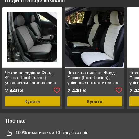
Подібні товари компанії
Чохли на сидіння Форд
Чохли на сидіння Форд
Чохл
Ф'южн (Ford Fusion),
Ф'южн (Ford Fusion),
Ф'юж
універсальні авточохли з
універсальні авточохли з
унів
екошкіри в Україні Чорно-
екошкіри в Україні Чорно-
екош
2 440
2 440
2 4
₴
₴
сірий
білий
сині
Купити
Купити
Про нас
100% позитивних з 13 відгуків за рік