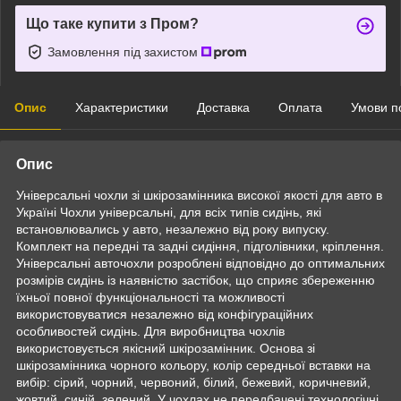
Що таке купити з Пром?
Замовлення під захистом
Опис
Характеристики
Доставка
Оплата
Умови п
Опис
Універсальні чохли зі шкірозамінника високої якості для авто в
Україні Чохли універсальні, для всіх типів сидінь, які
встановлювались у авто, незалежно від року випуску.
Комплект на передні та задні сидіння, підголівники, кріплення.
Універсальні авточохли розроблені відповідно до оптимальних
розмірів сидінь із наявністю застібок, що сприяє збереженню
їхньої повної функціональності та можливості
використовуватися незалежно від конфігураційних
особливостей сидінь. Для виробництва чохлів
використовується якісний шкірозамінник. Основа зі
шкірозамінника чорного кольору, колір середньої вставки на
вибір: сірий, чорний, червоний, білий, бежевий, коричневий,
жовтий, синій, зелений. У чохлах не передбачені технологічні