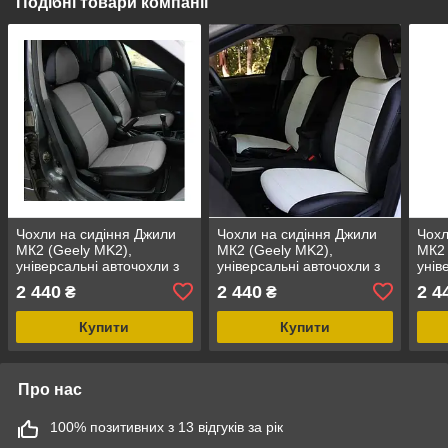
Подібні товари компанії
Чохли на сидіння Джили
Чохли на сидіння Джили
Чохл
МК2 (Geely MK2),
МК2 (Geely MK2),
МК2 
універсальні авточохли з
універсальні авточохли з
унів
екошкіри в Україні Чорно-
екошкіри в Україні Чорно-
екош
2 440
2 440
2 4
₴
₴
сірий
білий
чер
Купити
Купити
Про нас
100% позитивних з 13 відгуків за рік