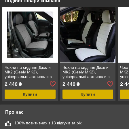
Подібні товари компанії
Чохли на сидіння Джили
Чохли на сидіння Джили
Чохл
МК2 (Geely MK2),
МК2 (Geely MK2),
МК2 
універсальні авточохли з
універсальні авточохли з
унів
екошкіри в Україні Чорно-
екошкіри в Україні Чорно-
екош
2 440
2 440
2 4
₴
₴
сірий
білий
сині
Купити
Купити
Про нас
100% позитивних з 13 відгуків за рік