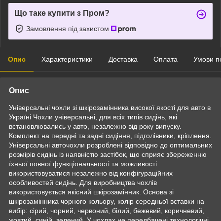
Що таке купити з Пром?
Замовлення під захистом
Опис
Характеристики
Доставка
Оплата
Умови п
Опис
Універсальні чохли зі шкірозамінника високої якості для авто в
Україні Чохли універсальні, для всіх типів сидінь, які
встановлювались у авто, незалежно від року випуску.
Комплект на передні та задні сидіння, підголівники, кріплення.
Універсальні авточохли розроблені відповідно до оптимальних
розмірів сидінь із наявністю застібок, що сприяє збереженню
їхньої повної функціональності та можливості
використовуватися незалежно від конфігураційних
особливостей сидінь. Для виробництва чохлів
використовується якісний шкірозамінник. Основа зі
шкірозамінника чорного кольору, колір середньої вставки на
вибір: сірий, чорний, червоний, білий, бежевий, коричневий,
жовтий, синій, зелений. У чохлах не передбачені технологічні