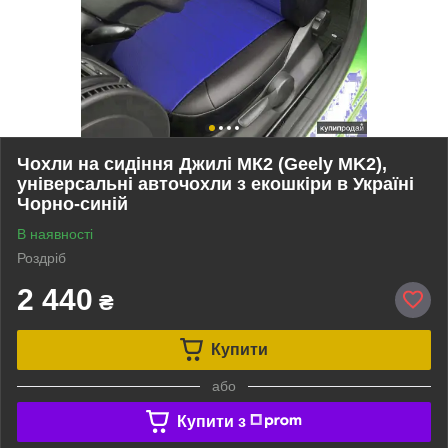
Чохли на сидіння Джилі МК2 (Geely MK2),
універсальні авточохли з екошкіри в Україні
Чорно-синій
В наявності
Роздріб
2 440
₴
Купити
або
Купити з