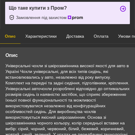
Що таке купити з Пром?
Замовлення під захистом
Опис
Характеристики
Доставка
Оплата
Умови п
Опис
Універсальні чохли зі шкірозамінника високої якості для авто в
Україні Чохли універсальні, для всіх типів сидінь, які
встановлювались у авто, незалежно від року випуску.
Комплект на передні та задні сидіння, підголівники, кріплення.
Універсальні авточохли розроблені відповідно до оптимальних
розмірів сидінь із наявністю застібок, що сприяє збереженню
їхньої повної функціональності та можливості
використовуватися незалежно від конфігураційних
особливостей сидінь. Для виробництва чохлів
використовується якісний шкірозамінник. Основа зі
шкірозамінника чорного кольору, колір середньої вставки на
вибір: сірий, чорний, червоний, білий, бежевий, коричневий,
жовтий, синій, зелений. У чохлах не передбачені технологічні