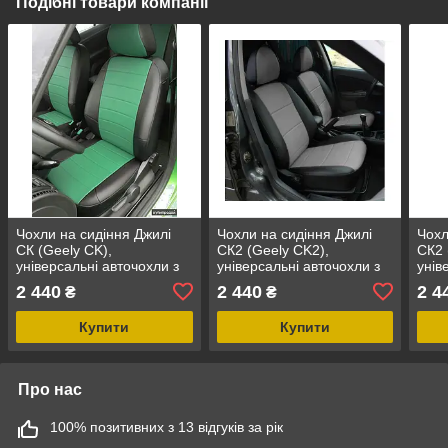
Подібні товари компанії
Чохли на сидіння Джилі
Чохли на сидіння Джилі
Чохл
СК (Geely CK),
СК2 (Geely CK2),
СК2 
універсальні авточохли з
універсальні авточохли з
унів
екошкіри в Україні Чорно-
екошкіри в Україні Чорно-
екош
2 440
2 440
2 4
₴
₴
зелений
сірий
біли
Купити
Купити
Про нас
100% позитивних з 13 відгуків за рік