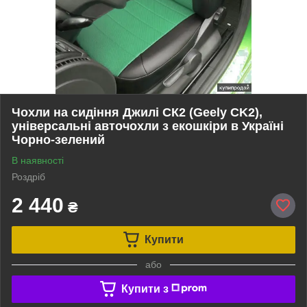
Чохли на сидіння Джилі СК2 (Geely CK2),
універсальні авточохли з екошкіри в Україні
Чорно-зелений
В наявності
Роздріб
2 440
₴
Купити
або
Купити з