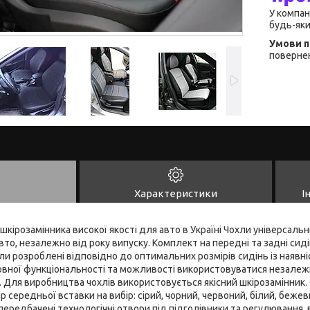
У компан
будь-яки
повернен
Характеристики
І
 шкірозамінника високої якості для авто в Україні Чохли універсальні,
то, незалежно від року випуску. Комплект на передні та задні сидін
ли розроблені відповідно до оптимальних розмірів сидінь із наявні
овної функціональності та можливості використовуватися незалежн
 Для виробництва чохлів використовується якісний шкірозамінник. 
р середньої вставки на вибір: сірий, чорний, червоний, білий, бежев
 передбачені технологічні отвори під підголівники та регулювання