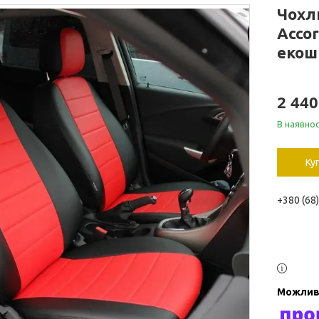
Чохл
Accor
екош
2 440
В наявнос
Ку
+380 (68