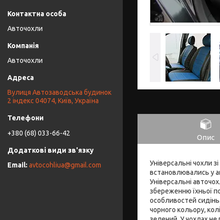
Авточохли
Авточохли
Вулиця Автозаводська будинок
2 індекс 04074, Київ, Україна
+380 (68) 033-66-42
Опис
Універсальні чохли зі
avtocohliua@gmail.com
встановлювались у ав
Універсальні авточох
збереженню їхньої п
особливостей сидінь.
чорного кольору, колі
зелений. У чохлах не