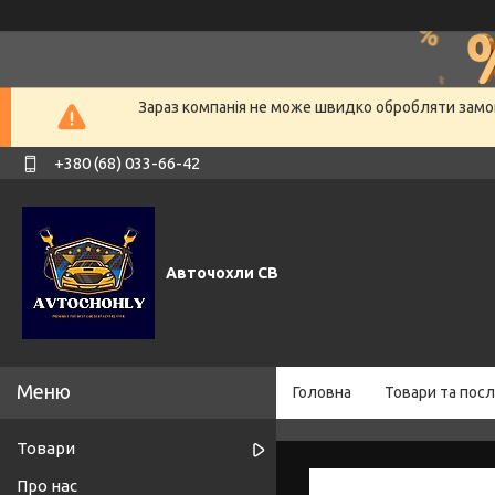
Зараз компанія не може швидко обробляти замов
+380 (68) 033-66-42
Авточохли СВ
Головна
Товари та посл
Товари
Про нас