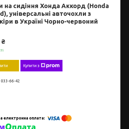
и на сидіння Хонда Аккорд (Honda
d), універсальні авточохли з
кіри в Україні Чорно-червоний
 ₴
ті
пити
Купити з
) 033-66-42