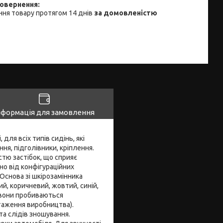
ня товару протягом 14 днів
за домовленістю
нформація для замовлення
 для всіх типів сидінь, які
ня, підголівники, кріплення.
стю застібок, що сприяє
о від конфігураційних
Основа зі шкірозамінника
ий, коричневий, жовтий, синій,
, вони пробиваються
нтаження виробництва).
та слідів зношування.