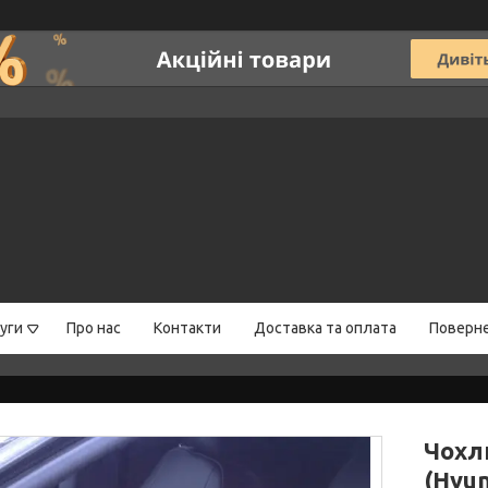
уги
Про нас
Контакти
Доставка та оплата
Поверне
Чохл
(Hyun