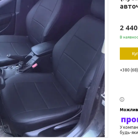
авточ
2 440
В наявнос
Ку
+380 (68
У компан
будь-яки