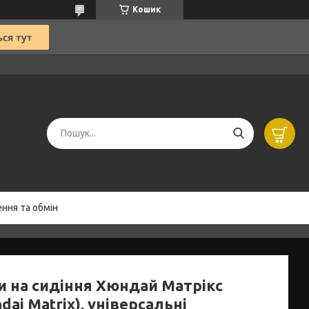
Кошик
ння та обмін
и на сидіння Хюндай Матрікс
dai Matrix), універсальні