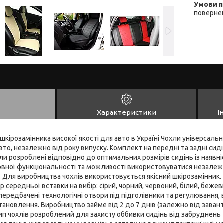
повернен
Характеристики
І
 шкірозамінника високої якості для авто в Україні Чохли універсальні,
то, незалежно від року випуску. Комплект на передні та задні сидін
ли розроблені відповідно до оптимальних розмірів сидінь із наявні
овної функціональності та можливості використовуватися незалежн
 Для виробництва чохлів використовується якісний шкірозамінник. 
р середньої вставки на вибір: сірий, чорний, червоний, білий, бежев
 передбачені технологічні отвори під підголівники та регулювання
становлення. Виробництво займе від 2 до 7 днів (залежно від зава
тип чохлів розроблений для захисту оббивки сидінь від забруднень 