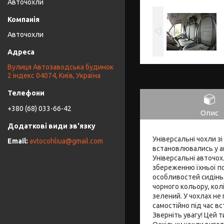
Авточохли
Авточохли
Вулиця Автозаводська будинок
2 індекс 04074, Київ, Україна
+380 (68) 033-66-42
Опис
Універсальні чохли зі
avtocohliua@gmail.com
встановлювались у ав
Універсальні авточох
збереженню їхньої п
особливостей сидінь.
чорного кольору, колі
зелений. У чохлах не
самостійно під час в
Зверніть увагу! Цей 