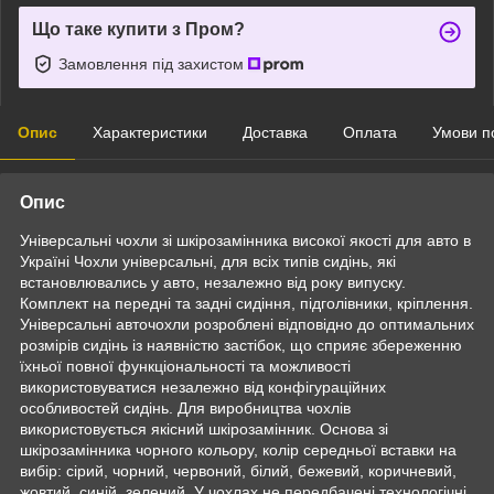
Що таке купити з Пром?
Замовлення під захистом
Опис
Характеристики
Доставка
Оплата
Умови п
Опис
Універсальні чохли зі шкірозамінника високої якості для авто в
Україні Чохли універсальні, для всіх типів сидінь, які
встановлювались у авто, незалежно від року випуску.
Комплект на передні та задні сидіння, підголівники, кріплення.
Універсальні авточохли розроблені відповідно до оптимальних
розмірів сидінь із наявністю застібок, що сприяє збереженню
їхньої повної функціональності та можливості
використовуватися незалежно від конфігураційних
особливостей сидінь. Для виробництва чохлів
використовується якісний шкірозамінник. Основа зі
шкірозамінника чорного кольору, колір середньої вставки на
вибір: сірий, чорний, червоний, білий, бежевий, коричневий,
жовтий, синій, зелений. У чохлах не передбачені технологічні