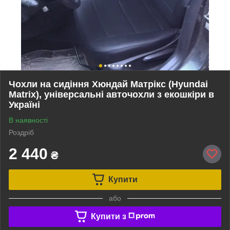
Чохли на сидіння Хюндай Матрікс (Hyundai
Matrix), універсальні авточохли з екошкіри в
Україні
В наявності
Роздріб
2 440
₴
Купити
або
Купити з