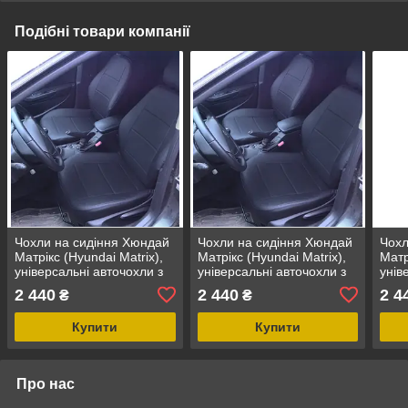
Подібні товари компанії
Чохли на сидіння Хюндай
Чохли на сидіння Хюндай
Чохл
Матрікс (Hyundai Matrix),
Матрікс (Hyundai Matrix),
Матр
універсальні авточохли з
універсальні авточохли з
унів
екошкіри в Україні
екошкіри в Україні
екош
2 440
2 440
2 4
₴
₴
Купити
Купити
Про нас