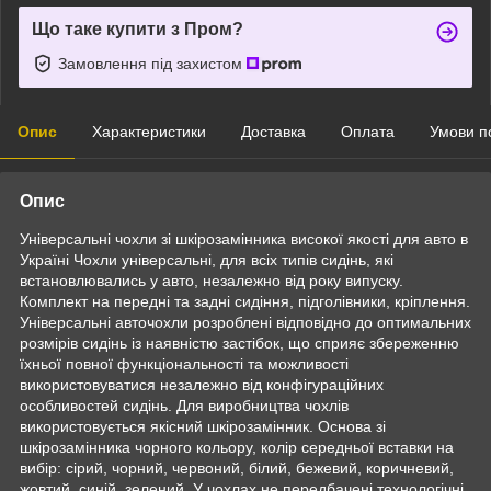
Що таке купити з Пром?
Замовлення під захистом
Опис
Характеристики
Доставка
Оплата
Умови п
Опис
Універсальні чохли зі шкірозамінника високої якості для авто в
Україні Чохли універсальні, для всіх типів сидінь, які
встановлювались у авто, незалежно від року випуску.
Комплект на передні та задні сидіння, підголівники, кріплення.
Універсальні авточохли розроблені відповідно до оптимальних
розмірів сидінь із наявністю застібок, що сприяє збереженню
їхньої повної функціональності та можливості
використовуватися незалежно від конфігураційних
особливостей сидінь. Для виробництва чохлів
використовується якісний шкірозамінник. Основа зі
шкірозамінника чорного кольору, колір середньої вставки на
вибір: сірий, чорний, червоний, білий, бежевий, коричневий,
жовтий, синій, зелений. У чохлах не передбачені технологічні