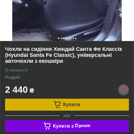
Чохли на сидіння Хюндай Санта Фе Классік
(Hyundai Santa Fe Classic), універсальні
авточохли з екошкіри
В наявності
Роздріб
2 440
₴
Купити
або
Купити з