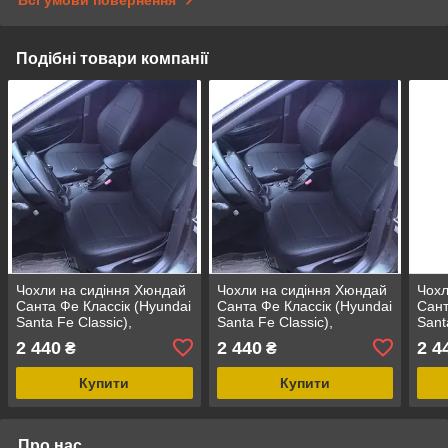
Всі умови повернення
Подібні товари компанії
Чохли на сидіння Хюндай
Чохли на сидіння Хюндай
Чохл
Санта Фе Классік (Hyundai
Санта Фе Классік (Hyundai
Сант
Santa Fe Classic),
Santa Fe Classic),
Sant
універсальні авточохли з
універсальні авточохли з
унів
2 440
2 440
2 4
₴
₴
екошкіри
екошкіри
екош
Купити
Купити
Про нас