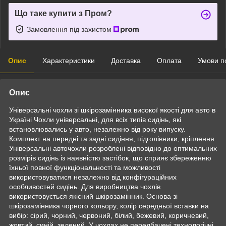
Що таке купити з Пром?
Замовлення під захистом
Опис
Характеристики
Доставка
Оплата
Умови п
Опис
Універсальні чохли зі шкірозамінника високої якості для авто в
Україні Чохли універсальні, для всіх типів сидінь, які
встановлювались у авто, незалежно від року випуску.
Комплект на передні та задні сидіння, підголівники, кріплення.
Універсальні авточохли розроблені відповідно до оптимальних
розмірів сидінь із наявністю застібок, що сприяє збереженню
їхньої повної функціональності та можливості
використовуватися незалежно від конфігураційних
особливостей сидінь. Для виробництва чохлів
використовується якісний шкірозамінник. Основа зі
шкірозамінника чорного кольору, колір середньої вставки на
вибір: сірий, чорний, червоний, білий, бежевий, коричневий,
жовтий, синій, зелений. У чохлах не передбачені технологічні