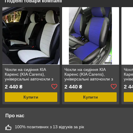
Подібні товари компанії
Чохли на сидіння КІА
Чохли на сидіння КІА
Чохл
Каренс (KIA Carens),
Каренс (KIA Carens),
Каре
універсальні авточохли з
універсальні авточохли з
унів
екошкіри в Україні Чорно-
екошкіри в Україні Чорно-
екош
2 440
2 440
2 4
₴
₴
білий
синій
чер
Купити
Купити
Про нас
100% позитивних з 13 відгуків за рік