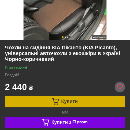
Чохли на сидіння КІА Піканто (KIA Picanto),
універсальні авточохли з екошкіри в Україні
Чорно-коричневий
В наявності
Роздріб
2 440
₴
Купити
або
Купити з