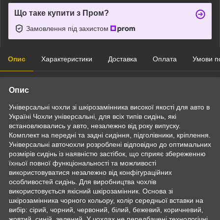
Що таке купити з Пром?
Замовлення під захистом
Опис
Характеристики
Доставка
Оплата
Умови п
Опис
Універсальні чохли зі шкірозамінника високої якості для авто в
Україні Чохли універсальні, для всіх типів сидінь, які
встановлювались у авто, незалежно від року випуску.
Комплект на передні та задні сидіння, підголівники, кріплення.
Універсальні авточохли розроблені відповідно до оптимальних
розмірів сидінь із наявністю застібок, що сприяє збереженню
їхньої повної функціональності та можливості
використовуватися незалежно від конфігураційних
особливостей сидінь. Для виробництва чохлів
використовується якісний шкірозамінник. Основа зі
шкірозамінника чорного кольору, колір середньої вставки на
вибір: сірий, чорний, червоний, білий, бежевий, коричневий,
жовтий, синій, зелений. У чохлах не передбачені технологічні