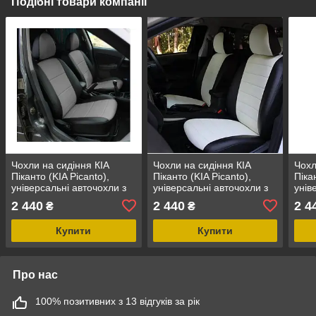
Подібні товари компанії
Чохли на сидіння КІА
Чохли на сидіння КІА
Чохл
Піканто (KIA Picanto),
Піканто (KIA Picanto),
Піка
універсальні авточохли з
універсальні авточохли з
унів
екошкіри в Україні Чорно-
екошкіри в Україні Чорно-
екош
2 440
2 440
2 4
₴
₴
сірий
білий
сині
Купити
Купити
Про нас
100% позитивних з 13 відгуків за рік