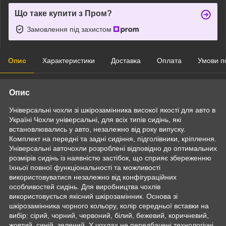
Що таке купити з Пром?
Замовлення під захистом
Опис
Характеристики
Доставка
Оплата
Умови п
Опис
Універсальні чохли зі шкірозамінника високої якості для авто в
Україні Чохли універсальні, для всіх типів сидінь, які
встановлювались у авто, незалежно від року випуску.
Комплект на передні та задні сидіння, підголівники, кріплення.
Універсальні авточохли розроблені відповідно до оптимальних
розмірів сидінь із наявністю застібок, що сприяє збереженню
їхньої повної функціональності та можливості
використовуватися незалежно від конфігураційних
особливостей сидінь. Для виробництва чохлів
використовується якісний шкірозамінник. Основа зі
шкірозамінника чорного кольору, колір середньої вставки на
вибір: сірий, чорний, червоний, білий, бежевий, коричневий,
жовтий, синій, зелений. У чохлах не передбачені технологічні