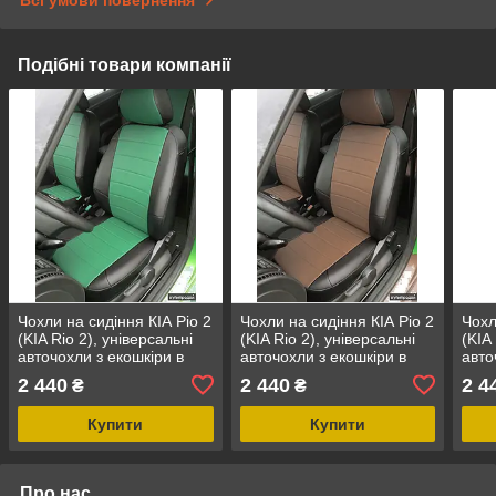
Всі умови повернення
Подібні товари компанії
Чохли на сидіння КІА Ріо 2
Чохли на сидіння КІА Ріо 2
Чохл
(KIA Rio 2), універсальні
(KIA Rio 2), універсальні
(KIA
авточохли з екошкіри в
авточохли з екошкіри в
авто
Україні Чорно-зелений
Україні Чорно-коричневий
Укра
2 440
2 440
2 4
₴
₴
Купити
Купити
Про нас