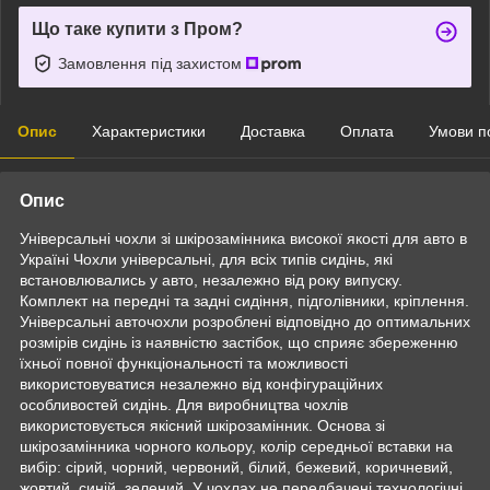
Що таке купити з Пром?
Замовлення під захистом
Опис
Характеристики
Доставка
Оплата
Умови п
Опис
Універсальні чохли зі шкірозамінника високої якості для авто в
Україні Чохли універсальні, для всіх типів сидінь, які
встановлювались у авто, незалежно від року випуску.
Комплект на передні та задні сидіння, підголівники, кріплення.
Універсальні авточохли розроблені відповідно до оптимальних
розмірів сидінь із наявністю застібок, що сприяє збереженню
їхньої повної функціональності та можливості
використовуватися незалежно від конфігураційних
особливостей сидінь. Для виробництва чохлів
використовується якісний шкірозамінник. Основа зі
шкірозамінника чорного кольору, колір середньої вставки на
вибір: сірий, чорний, червоний, білий, бежевий, коричневий,
жовтий, синій, зелений. У чохлах не передбачені технологічні