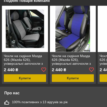
Подібні товари компанії
Чохли на сидіння Мазда
Чохли на сидіння Мазда
Чохл
626 (Mazda 626),
626 (Mazda 626),
626 
універсальні авточохли з
універсальні авточохли з
унів
екошкіри в Україні Чорно-
екошкіри в Україні Чорно-
екош
2 440
2 440
2 4
₴
₴
сірий
синій
чер
Купити
Купити
Про нас
100% позитивних з 13 відгуків за рік