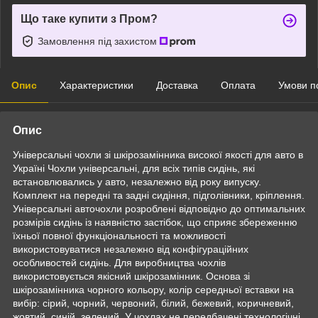
Що таке купити з Пром?
Замовлення під захистом
Опис
Характеристики
Доставка
Оплата
Умови п
Опис
Універсальні чохли зі шкірозамінника високої якості для авто в
Україні Чохли універсальні, для всіх типів сидінь, які
встановлювались у авто, незалежно від року випуску.
Комплект на передні та задні сидіння, підголівники, кріплення.
Універсальні авточохли розроблені відповідно до оптимальних
розмірів сидінь із наявністю застібок, що сприяє збереженню
їхньої повної функціональності та можливості
використовуватися незалежно від конфігураційних
особливостей сидінь. Для виробництва чохлів
використовується якісний шкірозамінник. Основа зі
шкірозамінника чорного кольору, колір середньої вставки на
вибір: сірий, чорний, червоний, білий, бежевий, коричневий,
жовтий, синій, зелений. У чохлах не передбачені технологічні