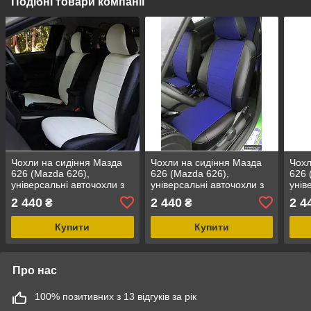
Подібні товари компанії
Чохли на сидіння Мазда
Чохли на сидіння Мазда
Чохл
626 (Mazda 626),
626 (Mazda 626),
626 
універсальні авточохли з
універсальні авточохли з
унів
екошкіри в Україні Чорно-
екошкіри в Україні Чорно-
екош
2 440
2 440
2 4
₴
₴
білий
синій
чер
Купити
Купити
Про нас
100% позитивних з 13 відгуків за рік