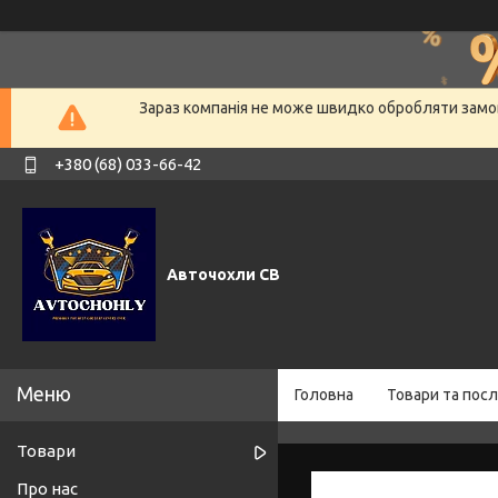
Зараз компанія не може швидко обробляти замов
+380 (68) 033-66-42
Авточохли СВ
Головна
Товари та посл
Товари
Про нас