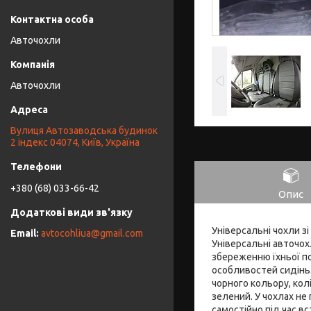
Авточохли
Авточохли
Вулиця Автозаводська будинок
2 індекс 04074, Київ, Україна
+380 (68) 033-66-42
Опис
Універсальні чохли зі
avtocohliua@gmail.com
Універсальні авточох
збереженню їхньої п
особливостей сидінь.
чорного кольору, колі
зелений. У чохлах не
самостійно під час в