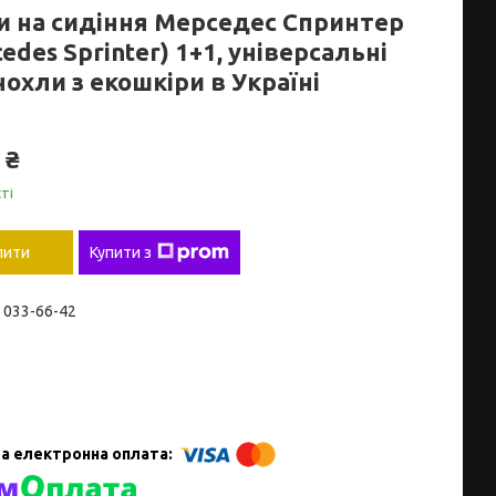
и на сидіння Мерседес Спринтер
edes Sprinter) 1+1, універсальні
охли з екошкіри в Україні
 ₴
ті
пити
Купити з
) 033-66-42