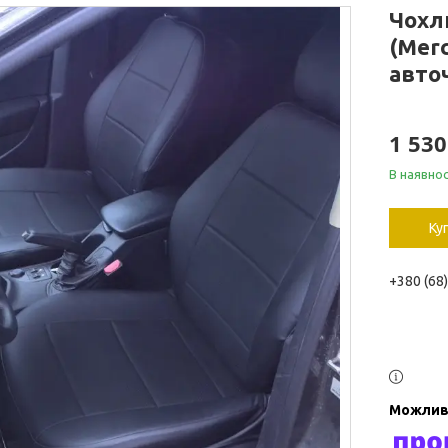
Чохл
(Merc
авточ
1 530
В наявнос
Ку
+380 (68