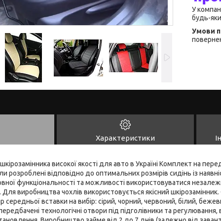
У компан
будь-яки
повернен
Характеристики
І
 шкірозамінника високої якості для авто в Україні Комплект на перед
ли розроблені відповідно до оптимальних розмірів сидінь із наявні
овної функціональності та можливості використовуватися незалежн
 Для виробництва чохлів використовується якісний шкірозамінник. 
р середньої вставки на вибір: сірий, чорний, червоний, білий, бежев
 передбачені технологічні отвори під підголівники та регулювання
становлення. Виробництво займе від 2 до 7 днів (залежно від зава