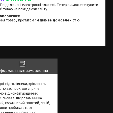
ії підключені електронні платежі. Тепер ви можете купити
й товар не покидаючи сайту.
ня товару протягом 14 днів
за домовленістю
нформація для замовлення
ні, підголівники, кріплення.
стю застібок, що сприяє
о від конфігураційних
Основа зі шкірозамінника
ий, коричневий, жовтий, синій,
, вони пробиваються
нтаження виробництва).