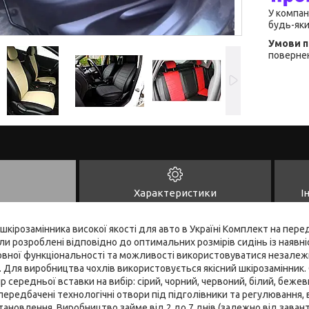
У компан
будь-яки
повернен
Характеристики
І
 шкірозамінника високої якості для авто в Україні Комплект на перед
ли розроблені відповідно до оптимальних розмірів сидінь із наявні
овної функціональності та можливості використовуватися незалежн
 Для виробництва чохлів використовується якісний шкірозамінник. 
р середньої вставки на вибір: сірий, чорний, червоний, білий, бежев
 передбачені технологічні отвори під підголівники та регулювання
становлення. Виробництво займе від 2 до 7 днів (залежно від зава