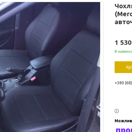
Чохл
(Merc
авточ
1 530
В наявнос
Ку
+380 (68