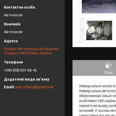
Авточохли
Авточохли
Вулиця Автозаводська будинок
2 індекс 04074, Київ, Україна
+380 (68) 033-66-42
Опис
Універсальні чохли зі
avtocohliua@gmail.com
Універсальні авточох
збереженню їхньої п
особливостей сидінь.
чорного кольору, колі
зелений. У чохлах не
самостійно під час в