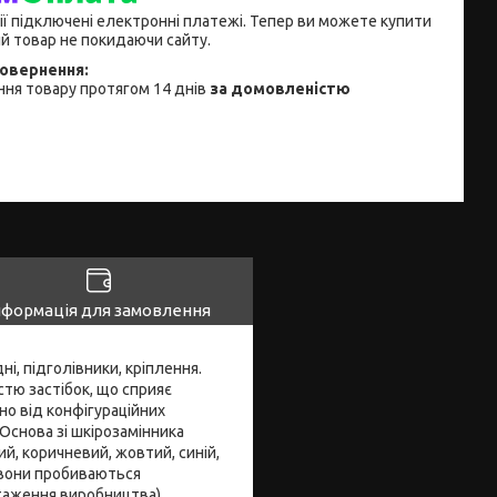
ії підключені електронні платежі. Тепер ви можете купити
й товар не покидаючи сайту.
ня товару протягом 14 днів
за домовленістю
нформація для замовлення
ні, підголівники, кріплення.
стю застібок, що сприяє
о від конфігураційних
Основа зі шкірозамінника
ий, коричневий, жовтий, синій,
, вони пробиваються
нтаження виробництва).