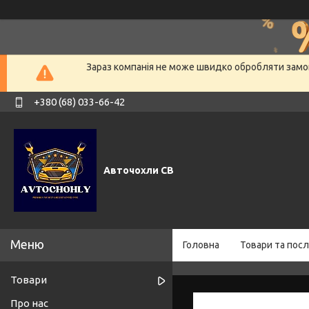
Зараз компанія не може швидко обробляти замов
+380 (68) 033-66-42
Авточохли СВ
Головна
Товари та посл
Товари
Про нас