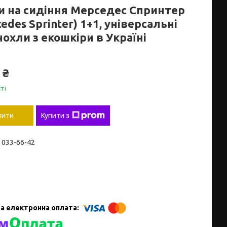
и на сидіння Мерседес Спринтер
edes Sprinter) 1+1, універсальні
охли з екошкіри в Україні
 ₴
ті
пити
Купити з
) 033-66-42