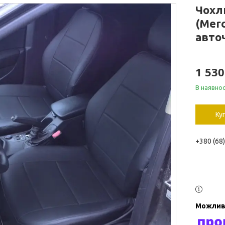
Чохл
(Merc
авточ
1 530
В наявнос
Ку
+380 (68