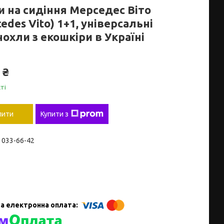
и на сидіння Мерседес Віто
edes Vito) 1+1, універсальні
охли з екошкіри в Україні
 ₴
ті
пити
Купити з
) 033-66-42