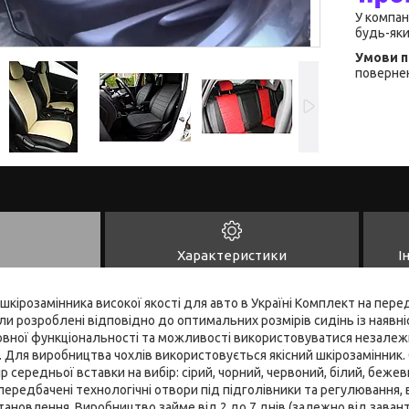
У компан
будь-яки
повернен
Характеристики
І
 шкірозамінника високої якості для авто в Україні Комплект на перед
ли розроблені відповідно до оптимальних розмірів сидінь із наявні
овної функціональності та можливості використовуватися незалежн
 Для виробництва чохлів використовується якісний шкірозамінник. 
р середньої вставки на вибір: сірий, чорний, червоний, білий, бежев
 передбачені технологічні отвори під підголівники та регулювання
становлення. Виробництво займе від 2 до 7 днів (залежно від зава