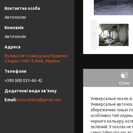
Авточохли
Авточохли
Вулиця Автозаводська будинок
2 індекс 04074, Київ, Україна
+380 (68) 033-66-42
Опис
Універсальні чохли зі
avtocohliua@gmail.com
Універсальні авточох
збереженню їхньої п
особливостей сидінь.
чорного кольору, колі
зелений. У чохлах не
самостійно під час в