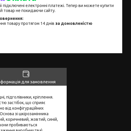
ії підключені електронні платежі. Тепер ви можете купити
й товар не покидаючи сайту.
ня товару протягом 14 днів
за домовленістю
нформація для замовлення
ні, підголівники, кріплення.
стю застібок, що сприяє
о від конфігураційних
Основа зі шкірозамінника
ий, коричневий, жовтий, синій,
, вони пробиваються
нтаження виробництва).