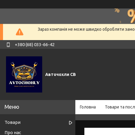
Зараз компанія не може швидко обробляти замов
+380 (68) 033-66-42
Авточохли СВ
Головна
Товари та посл
Товари
Про нас