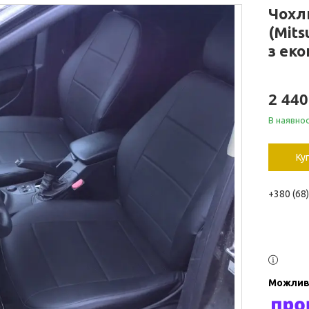
Чохли
(Mits
з еко
2 440
В наявнос
Ку
+380 (68