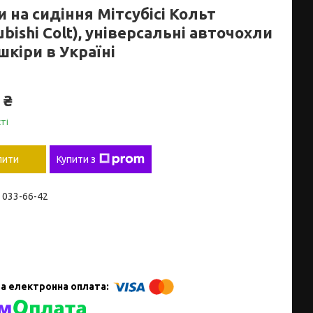
 на сидіння Мітсубісі Кольт
ubishi Colt), універсальні авточохли
шкіри в Україні
 ₴
ті
пити
Купити з
) 033-66-42