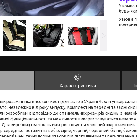
У компан
будь-яки
повернен
Характеристики
І
 шкірозамінника високої якості для авто в Україні Чохли універсальні,
то, незалежно від року випуску. Комплект на передні та задні сидін
ли розроблені відповідно до оптимальних розмірів сидінь із наявні
овної функціональності та можливості використовуватися незалежн
 Для виробництва чохлів використовується якісний шкірозамінник. 
р середньої вставки на вибір: сірий, чорний, червоний, білий, бежев
 передбачені технологічні отвори під підголівники та регулювання