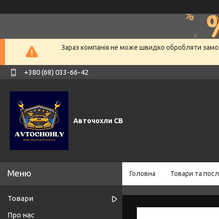
Зараз компанія не може швидко обробляти замов
+380 (68) 033-66-42
Авточохли СВ
Головна
Товари та посл
Товари
Про нас