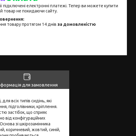
ії підключені електронні платежі. Тепер ви можете купити
й товар не покидаючи сайту.
ня товару протягом 14 днів
за домовленістю
нформація для замовлення
 для всіх типів сидінь, які
ня, підголівники, кріплення.
стю застібок, що сприяє
о від конфігураційних
Основа зі шкірозамінника
ий, коричневий, жовтий, синій,
, вони пробиваються