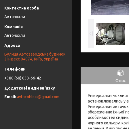
Авточохли
Авточохли
Вулиця Автозаводська будинок
2 індекс 04074, Київ, Україна
+380 (68) 033-66-42
Опис
Універсальні чохли зі
avtocohliua@gmail.com
встановлювались у ав
Універсальні авточох
збереженню їхньої п
особливостей сидінь.
чорного кольору, колі
зелений. У чохлах не