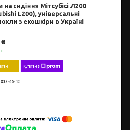
 на сидіння Мітсубісі Л200
ubishi L200), універсальні
охли з екошкіри в Україні
 ₴
ті
пити
Купити з
) 033-66-42