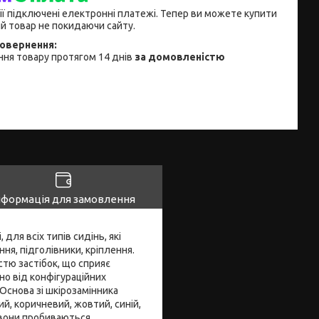
ії підключені електронні платежі. Тепер ви можете купити
й товар не покидаючи сайту.
ня товару протягом 14 днів
за домовленістю
нформація для замовлення
 для всіх типів сидінь, які
ня, підголівники, кріплення.
стю застібок, що сприяє
о від конфігураційних
Основа зі шкірозамінника
ий, коричневий, жовтий, синій,
, вони пробиваються