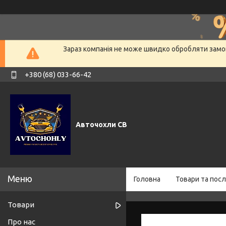
Зараз компанія не може швидко обробляти замов
+380 (68) 033-66-42
Авточохли СВ
Головна
Товари та посл
Товари
Про нас