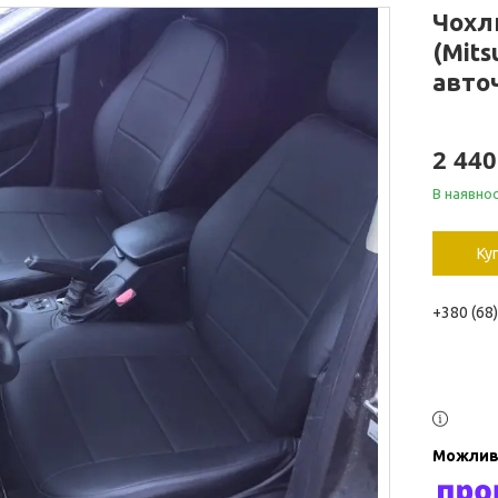
Чохли
(Mits
авточ
2 440
В наявнос
Ку
+380 (68