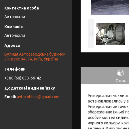
Авточохли
Авточохли
Вулиця Автозаводська будинок
2 індекс 04074, Київ, Україна
+380 (68) 033-66-42
Опис
Універсальні чохли зі
avtocohliua@gmail.com
встановлювались у ав
Універсальні авточох
збереженню їхньої п
особливостей сидінь.
чорного кольору, колі
зелений. У чохлах не