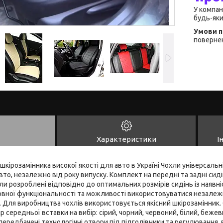
У компан
будь-яки
повернен
Характеристики
І
 шкірозамінника високої якості для авто в Україні Чохли універсальні,
то, незалежно від року випуску. Комплект на передні та задні сидін
ли розроблені відповідно до оптимальних розмірів сидінь із наявні
овної функціональності та можливості використовуватися незалежн
 Для виробництва чохлів використовується якісний шкірозамінник. 
р середньої вставки на вибір: сірий, чорний, червоний, білий, бежев
 передбачені технологічні отвори під підголівники та регулювання