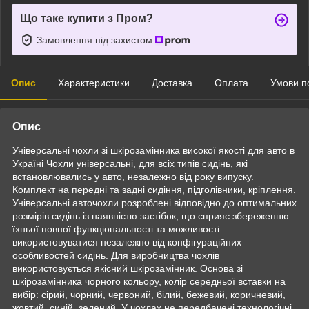
Що таке купити з Пром?
Замовлення під захистом
Опис
Характеристики
Доставка
Оплата
Умови п
Опис
Універсальні чохли зі шкірозамінника високої якості для авто в
Україні Чохли універсальні, для всіх типів сидінь, які
встановлювались у авто, незалежно від року випуску.
Комплект на передні та задні сидіння, підголівники, кріплення.
Універсальні авточохли розроблені відповідно до оптимальних
розмірів сидінь із наявністю застібок, що сприяє збереженню
їхньої повної функціональності та можливості
використовуватися незалежно від конфігураційних
особливостей сидінь. Для виробництва чохлів
використовується якісний шкірозамінник. Основа зі
шкірозамінника чорного кольору, колір середньої вставки на
вибір: сірий, чорний, червоний, білий, бежевий, коричневий,
жовтий, синій, зелений. У чохлах не передбачені технологічні