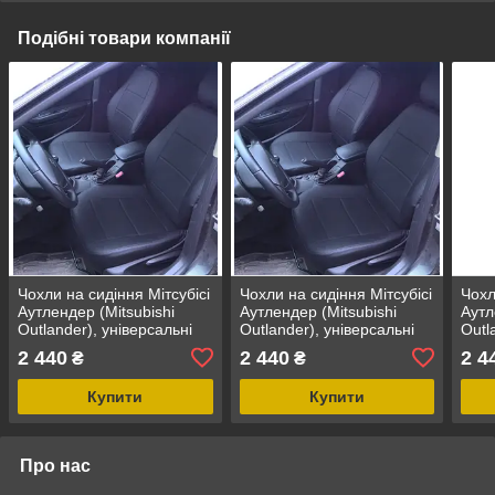
Подібні товари компанії
Чохли на сидіння Мітсубісі
Чохли на сидіння Мітсубісі
Чохл
Аутлендер (Mitsubishi
Аутлендер (Mitsubishi
Аутл
Outlander), універсальні
Outlander), універсальні
Outl
авточохли з екошкіри в
авточохли з екошкіри в
авто
2 440
2 440
2 4
₴
₴
Україні
Україні
Укра
Купити
Купити
Про нас