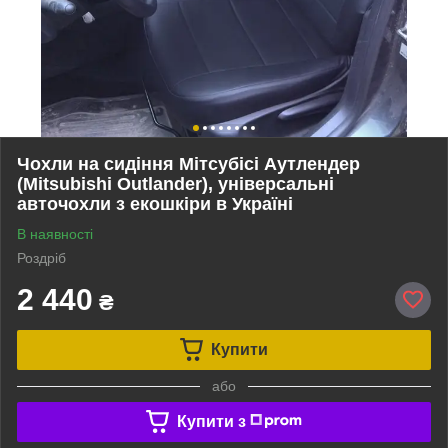
Чохли на сидіння Мітсубісі Аутлендер
(Mitsubishi Outlander), універсальні
авточохли з екошкіри в Україні
В наявності
Роздріб
2 440
₴
Купити
або
Купити з