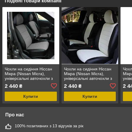
Подібні товари компанії
Чохли на сидіння Ніссан
Чохли на сидіння Ніссан
Чохл
Мікра (Nissan Micra),
Мікра (Nissan Micra),
Мікр
універсальні авточохли з
універсальні авточохли з
унів
екошкіри в Україні Чорно-
екошкіри в Україні Чорно-
екош
2 440
2 440
2 4
₴
₴
сірий
білий
чер
Купити
Купити
Про нас
100% позитивних з 13 відгуків за рік