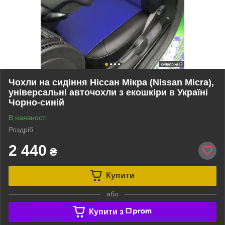
Чохли на сидіння Ніссан Мікра (Nissan Micra),
універсальні авточохли з екошкіри в Україні
Чорно-синій
В наявності
Роздріб
2 440
₴
Купити
або
Купити з