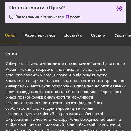
Що таке купити з Пром?
Замовлення під захистом
Опис
Характеристики
Доставка
Оплата
Умови п
Опис
Універсальні чохли зі шкірозамінника високої якості для авто в
Україні Чохли універсальні, для всіх типів сидінь, які
встановлювались у авто, незалежно від року випуску.
Комплект на передні та задні сидіння, підголівники, кріплення.
Універсальні авточохли розроблені відповідно до оптимальних
розмірів сидінь із наявністю застібок, що сприяє збереженню
їхньої повної функціональності та можливості
використовуватися незалежно від конфігураційних
особливостей сидінь. Для виробництва чохлів
використовується якісний шкірозамінник. Основа зі
шкірозамінника чорного кольору, колір середньої вставки на
вибір: сірий, чорний, червоний, білий, бежевий, коричневий,
жовтий, синій, зелений. У чохлах не передбачені технологічні