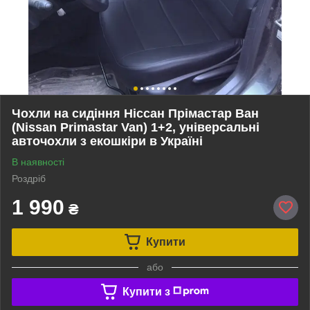
Чохли на сидіння Ніссан Прімастар Ван
(Nissan Primastar Van) 1+2, універсальні
авточохли з екошкіри в Україні
В наявності
Роздріб
1 990
₴
Купити
або
Купити з