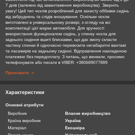
7 днів (залежно від завантаження виробництва). Зверніть
увагу! Цей тип чохлів розроблений для захисту оббивки сидінь
від забруднень та слідів зношування. Оскільки чохли
виготовлені в універсальному розмірі, з огляду на всі
комплектації цієї марки автомобіля. Для зручності
використання функціоналом сидінь, у спинку чохла для
заднього сидіння вшиті блискавки, що дає змогу скласти
частину спинки й одночасно перевозити негабаритні вантажі
та пасажирів на задньому сидінні. Відправлення накладеною
платежею без передоплату. З питань, що виникли, просимо
телефонувати або писати в VIBER: +380689077889
Приховати
Характеристики
Основні атрибути
Виробник
Власне виробництво
Країна виробник
Україна
Матеріал
Екошкіра
Розмір чохла
Універсальний