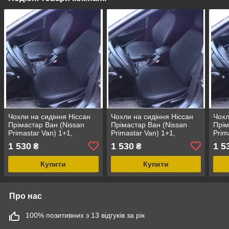
Чохли на сидіння Ніссан
Чохли на сидіння Ніссан
Чохл
Прімастар Ван (Nissan
Прімастар Ван (Nissan
Прім
Primastar Van) 1+1,
Primastar Van) 1+1,
Prim
універсальні авточохли з
універсальні авточохли з
унів
1 530
1 530
1 5
₴
₴
екошкіри в Україні
екошкіри в Україні
екош
Купити
Купити
Про нас
100% позитивних з 13 відгуків за рік