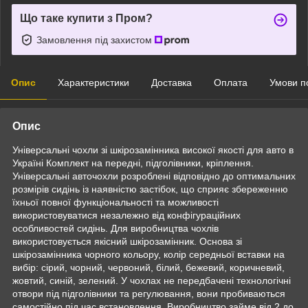
Що таке купити з Пром?
Замовлення під захистом
Опис
Характеристики
Доставка
Оплата
Умови п
Опис
Універсальні чохли зі шкірозамінника високої якості для авто в
Україні Комплект на передні, підголівники, кріплення.
Універсальні авточохли розроблені відповідно до оптимальних
розмірів сидінь із наявністю застібок, що сприяє збереженню
їхньої повної функціональності та можливості
використовуватися незалежно від конфігураційних
особливостей сидінь. Для виробництва чохлів
використовується якісний шкірозамінник. Основа зі
шкірозамінника чорного кольору, колір середньої вставки на
вибір: сірий, чорний, червоний, білий, бежевий, коричневий,
жовтий, синій, зелений. У чохлах не передбачені технологічні
отвори під підголівники та регулювання, вони пробиваються
самостійно під час встановлення. Виробництво займе від 2 до