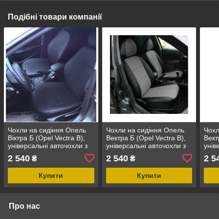
Подібні товари компанії
Чохли на сидіння Опель
Чохли на сидіння Опель
Чохл
Віктра Б (Opel Vectra B),
Вектра Б (Opel Vectra B),
Вект
універсальні авточохли з
універсальні авточохли з
унів
екошкіри в Україні
екошкіри в Україні Чорно-
екош
2 540
2 540
2 5
₴
₴
сірий
Купити
Купити
Про нас