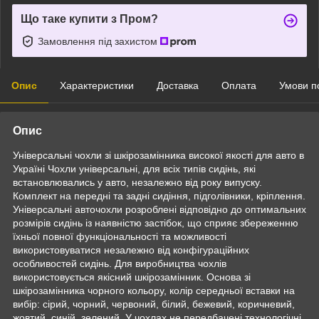
Що таке купити з Пром?
Замовлення під захистом
Опис
Характеристики
Доставка
Оплата
Умови п
Опис
Універсальні чохли зі шкірозамінника високої якості для авто в
Україні Чохли універсальні, для всіх типів сидінь, які
встановлювались у авто, незалежно від року випуску.
Комплект на передні та задні сидіння, підголівники, кріплення.
Універсальні авточохли розроблені відповідно до оптимальних
розмірів сидінь із наявністю застібок, що сприяє збереженню
їхньої повної функціональності та можливості
використовуватися незалежно від конфігураційних
особливостей сидінь. Для виробництва чохлів
використовується якісний шкірозамінник. Основа зі
шкірозамінника чорного кольору, колір середньої вставки на
вибір: сірий, чорний, червоний, білий, бежевий, коричневий,
жовтий, синій, зелений. У чохлах не передбачені технологічні