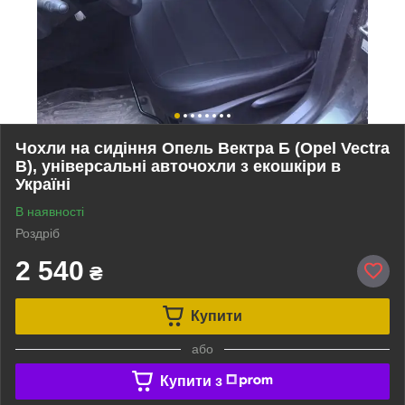
Чохли на сидіння Опель Вектра Б (Opel Vectra
B), універсальні авточохли з екошкіри в
Україні
В наявності
Роздріб
2 540
₴
Купити
або
Купити з